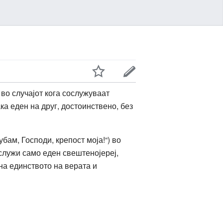
 во случајот кога сослужуваат
а еден на друг, достоинствено, без
бам, Господи, крепост моја!“) во
 служи само еден свештенојереј,
на единството на верата и