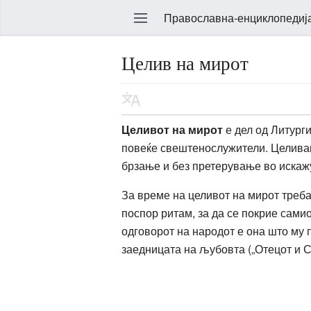
Православна-енциклопедиј
Целив на мирот
Уреди
Целивот на мирот
е дел од Литурги
повеќе свештенослужители. Целивањ
брзање и без претерување во иска
За време на целивот на мирот треба 
поспор ритам, за да се покрие сами
одговорот на народот е она што му 
заедницата на љубовта („Отецот и С