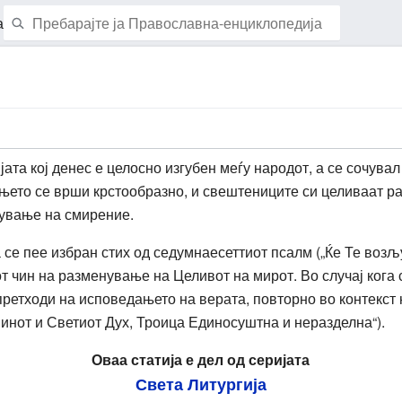
а
Набљудувај ја страницава
јата кој денес е целосно изгубен меѓу народот, а се сочувал
ето се врши крстообразно, и свештениците си целиваат рак
жување на смирение.
се пее избран стих од седумнаесеттиот псалм („Ќе Те возљу
от чин на разменување на Целивот на мирот. Во случај кога
претходи на исповедањето на верата, повторно во контекст 
инот и Светиот Дух, Троица Единосуштна и неразделна“).
Оваа статија е дел од серијата
Света Литургија