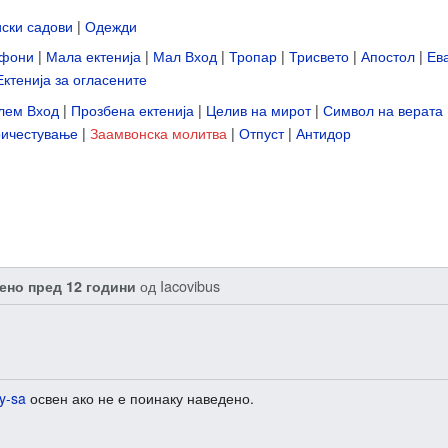
иски садови
|
Одежди
ифони
|
Мала ектенија
|
Мал Вход
|
Тропар
|
Трисвето
|
Апостол
|
Ев
Ектенија за огласените
лем Вход
|
Прозбена ектенија
|
Целив на мирот
|
Символ на верата
ичестување
|
Заамвонска молитва
|
Отпуст
|
Антидор
од
Iacovibus
ено пред 12 години
y-sa
освен ако не е поинаку наведено.