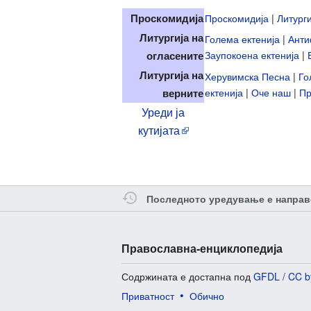
Проскомидија
Проскомидија
|
Литург
Литургија на
Голема ектенија
|
Ант
Заупокоена ектенија
|
огласените
Литургија на
Херувимска Песна
|
Го
ектенија
|
Оче наш
|
Пр
верните
Уреди ја
кутијата
Последното уредување е направ
Православна-енциклопедија
Содржината е достапна под
GFDL / CC b
Приватност
Обично