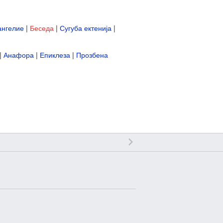
ангелие
|
Беседа
|
Сугуба ектенија
|
|
Анафора
|
Епиклеза
|
Прозбена