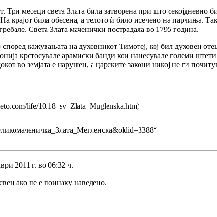
ат. Три месеци света Злата била затворена при што секојдневно 
На крајот била обесена, а телото ѝ било исечено на парчиња. Так
ребале. Света Злата маченички пострадала во 1795 година.
о според кажувањата на духовникот Тимотеј, кој бил
духовен оте
онија крстосувале арамиски банди кои нанесувале големи штети н
окот во земјата е нарушен, а царските закони никој не ги почиту
та_великомаченичка_Злата_Мегленска&oldid=3388
“
ри 2011 г. во 06:32 ч.
свен ако не е поинаку наведено.