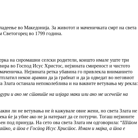
ладеење во Македонија. За животот и маченичката смрт на света
м Светогорец во 1799 година.
 ќерка на сиромашни селски родители, коишто имале уште три
 вира во
Господ Исус Христос
, нејзината смиреност и чистото
а маченичка. Нејзината ретка убавина го привлекла вниманието
отплатил некои арамии да ја грабнат и да ја одведат во неговиот
ета Злата останала непоколеблива и на ваквите ветувања му рекла:
дури и ако ме ставите на илјада маки или ако ме исечете на
какви ли не ветувања не ѝ кажувале овие жени, но света Злата не
а ќе ја убие ако не ја натераат да се потурчи. Тогаш нејзините
вен под принуда. На сето ова света Злата им одговорила: “
Штом
атко, а тоа е Господ Исус Христос. Имам и мајка, а тоа е