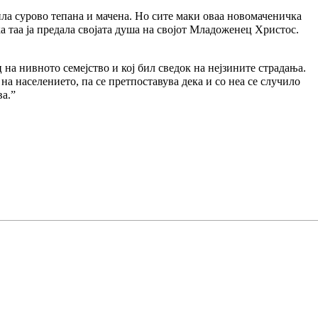
била сурово тепана и мачена. Но сите маки оваа новомаченичка
а таа ја предала својата душа на својот Младоженец Христос.
ц
на нивното семејство и кој бил сведок на нејзините страдања.
а населението, па се претпоставува дека и со неа се случило
ва.”