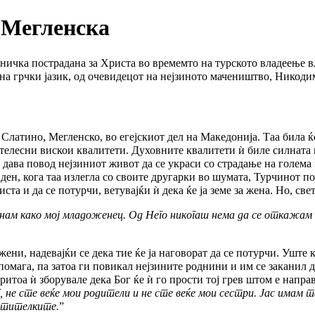
 Мегленска
еничка пострадана за Христа во времемто на турското владеење в
на грчки јазик, од очевидецот на нејзиното мачеништво, Никоди
 Слатино, Мегленско, во егејскиот дел на Македонија. Таа била
о телесни вискои квалитети. Духовните квалитети ѝ биле силната
а дава повод нејзиниот живот да се украси со страдање на голем
н ден, кога таа излегла со своите другарки во шумата, Турчинот п
ста и да се потурчи, ветувајќи ѝ дека ќе ја земе за жена. Но, св
 знам како мој младоженец. Од Него никогаш нема да се откажам 
ени, надевајќи се дека тие ќе ја наговорат да се потурчи. Уште 
мага, па затоа ги повикал нејзините роднини и им се заканил дек
ритоа ѝ зборувале дека Бог ќе ѝ го прости тој грев штом е напра
не сте веќе мои родители и не сте веќе мои сестри. Јас имам т
ветителките.
”