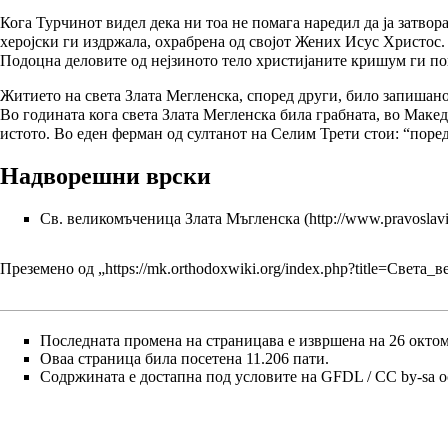
Кога Турчинот видел дека ни тоа не помага наредил да ја затвор
херојски ги издржала, охрабрена од својот Жених Исус Христос. 
Подоцна деловите од нејзиното тело христијаните кришум ги пог
Житието на света Злата Мегленска, според други, било запишан
Во годината кога света Злата Мегленска била грабната, во Макед
истото. Во еден ферман од султанот на Селим Трети стои: “поред
Надворешни врски
Св. великомъченица Злата Мъгленска
Преземено од „
https://mk.orthodoxwiki.org/index.php?title=Све
Последната промена на страницава е извршена на 26 октомв
Оваа страница била посетена 11.206 пати.
Содржината е достапна под условите на
GFDL / CC by-sa
о