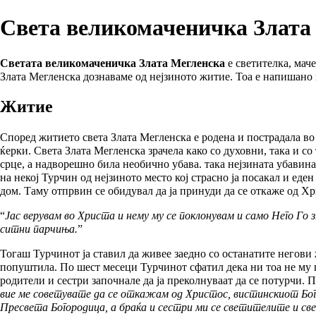
Света великомаченичка Злата
Светата великомаченичка Злата Мегленска
е светителка, мач
Злата Мегленска дознаваме од нејзиното житие. Тоа е напишано 
Житие
Според житието света Злата Мегленска е родена и пострадала во
ќерки. Света Злата Мегленска зрачела како со духовни, така и с
срце, а надворешно била необично убава. така нејзината убавин
на некој Турчин од нејзиното место кој страсно ја посакал и еде
дом. Таму отпрвин се обидувал да ја принуди да се откаже од Хри
“
Јас верувам во Христа и нему му се поклонувам и само Него Го
ситни парчиња.
”
Тогаш Турчинот ја ставил да живее заедно со останатите негови ж
попуштила. По шест месеци Турчинот сфатил дека ни тоа не му по
родители и сестри започнале да ја преколнуваат да се потурчи. П
вие ме советувате да се откажам од Христос, вистинскиот Бог, 
Пресвета Богородица
, а браќа и сестри ми се светителите и с