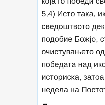
која го победи св
5,4) Исто така, 
сведоштвото дека
подобие Божјо, с
очистувањето од
победата над ик
историска, затоа
недела на Постот