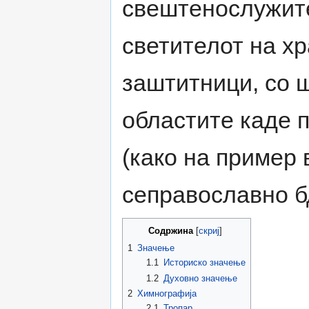
свештенослужите
светителот на хр
заштитници, со ш
областите каде 
(како на пример 
сеправославно б
Содржина
[
скриј
]
1
Значење
1.1
Историско значење
1.2
Духовно значење
2
Химнографија
2.1
Тропар