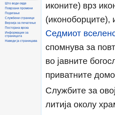
иконите) врз ико
Што води овде
Поврзани промени
Подигање
(иконоборците), 
Службени страници
Верзија за печатење
Постојана врска
Седмиот вселенс
Информации за
страницата
Наведи ја страницава
спомнува за пов
во јавните богос
приватните домо
Службите за овој
литија околу хра