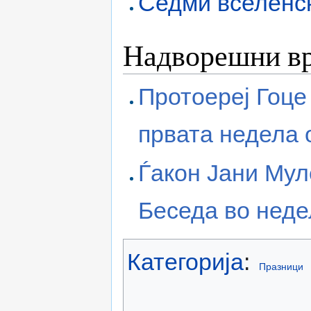
Седми вселенс
Надворешни в
Протоереј Гоце
првата недела 
Ѓакон Јани Мул
Беседа во неде
Категорија
:
Празници