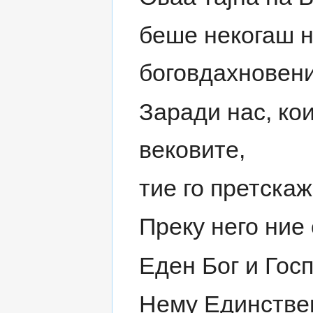
беше некогаш н
боговдахновени
Заради нас, кои
вековите,
тие го претска
Преку него ние
Еден Бог и Госп
Нему Единствен