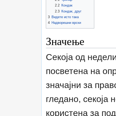
2.2
Кондак
2.3
Кондак, друг
3
Видете исто така
4
Надворешни врски
Значење
Секоја од недели
посветена на оп
значајни за пра
гледано, секоја 
користена за под