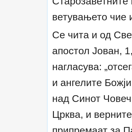
Старозаветните 
ветувањето чие 
Се чита и од Св
апостол Јован, 1
нагласува: „отсе
и ангелите Божји
над Синот Човеч
Црква, и вернит
припремаат за Па