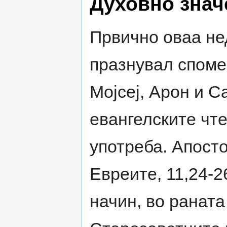
Духовно зна
Првично оваа не
празнувал споме
Мојсеј, Арон и С
евангелските чте
употреба. Апосто
Евреите, 11,24-2
начин, во раната