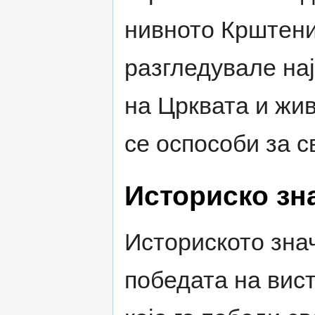
нивното Крштение
разгледувале на
на Црквата и жив
се оспособи за с
Историско зн
Историското знач
победата на вист