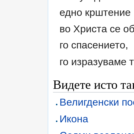
едно крштение 
во Христа се о
го спасението,
го изразуваме т
Видете исто та
Велигденски по
Икона