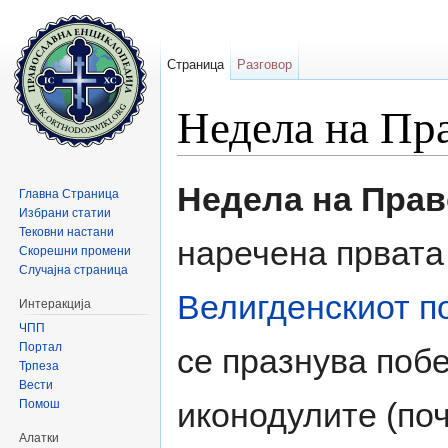
Страница
Разговор
Недела на Пр
Прејди на:
содржини
,
барај
Недела на Пра
Главна Страница
Избрани статии
Тековни настани
наречена првата
Скорешни промени
Случајна страница
Велигденскиот п
Интеракција
ЧПП
Портал
се празнува поб
Трпеза
Вести
иконодулите (по
Помош
Алатки