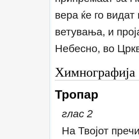
вера ќе го видат
ветувања, и про
Небесно, во Црк
Химнографија
Тропар
глас 2
На Твојот преч