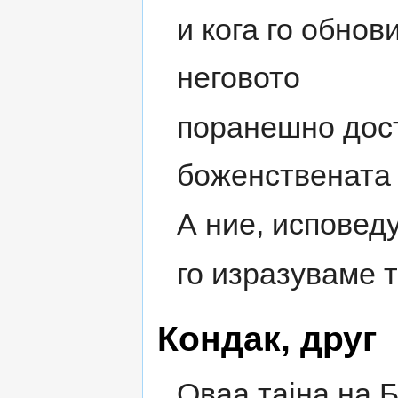
и кога го обнов
неговото
поранешно дост
боженствената 
А ние, исповеду
го изразуваме т
Кондак, друг
Оваа тајна на 