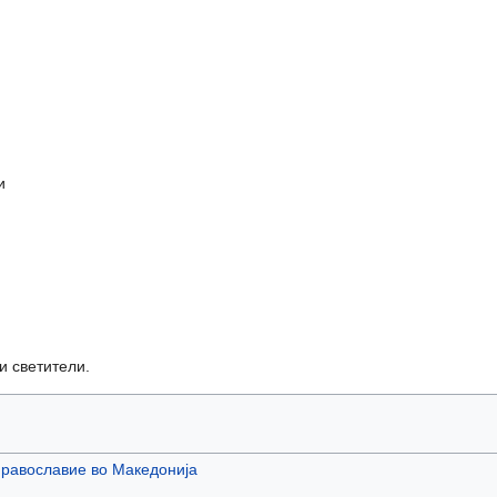
и
и
и светители.
равославие во Македонија