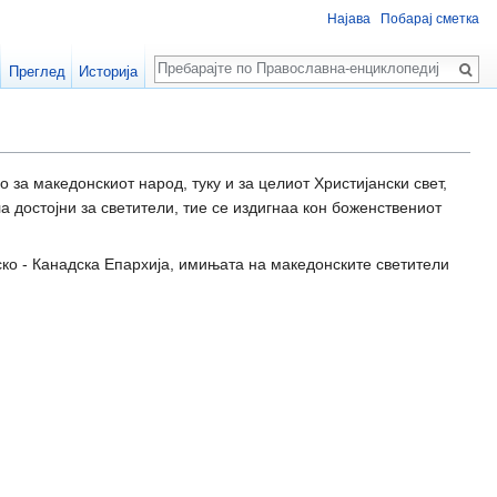
Најава
Побарај сметка
Пребарај
Преглед
Историја
за македонскиот народ, туку и за целиот Христијански свет,
 достојни за светители, тие се издигнаа кон боженствениот
о - Канадска Епархија, имињата на македонските светители