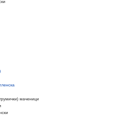
ски
)
гленска
струмички) маченици
и
нски