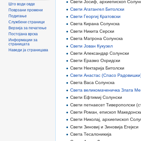
Свети Јосиф, архиепископ Солун
Што води овде
Свети Агатангел Битолски
Поврзани промени
Свети Георгиј Кратовски
Подигање
Службени страници
Света Кирана Солунска
Верзија за печатење
Свети Никита Серски
Постојана врска
Света Матрона Солунска
Информации за
страницата
Свети Јован Кукузел
Наведи ја страницава
Свети Александар Солунски
Свети Еразмо Охридски
Свети Нектарија Битолски
Свети Анастас (Спасо Радовишки
Света Васа Солунска
Света великомаченичка Злата Ме
Свети Ефтимиј Солунски
Свети петнаесет Тиверополски (
Свети Роман, епископ Македонск
Свети Николај, архиепископ Солу
Свети Зиновиј и Зиновија Егејкси
Света Тесалоникија