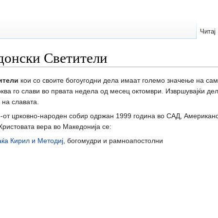
Читај
едонски Светители
ители
кои со своите богоугодни дела имаат големо значење на само 
а го слави во првата недела од месец октомври. Извршувајќи дела
 на славата.
от црковно-народен собир одржан 1999 година во САД, Американск
Христовата вера во Македонија се:
аќа Кирил и Методиј
, богомудри и рамноапостолни
и