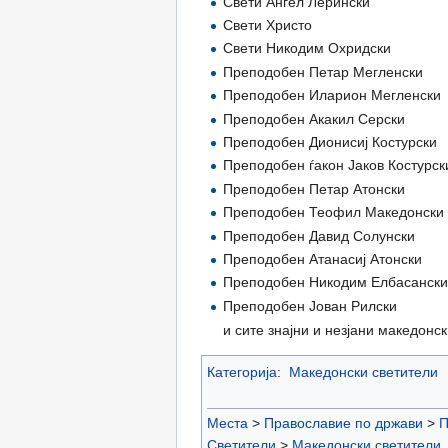
Свети Ангел Лерински
Свети Христо
Свети Никодим Охридски
Преподобен Петар Мегленски
Преподобен Иларион Мегленски
Преподобен Акакил Серски
Преподобен Дионисиј Костурски
Преподобен ѓакон Јаков Костурск
Преподобен Петар Атонски
Преподобен Теофил Македонски
Преподобен Давид Солунски
Преподобен Атанасиј Атонски
Преподобен Никодим Елбасанск
Преподобен Јован Рилски
и сите знајни и незјани македонск
Категорија
:
Македонски светители
Места
>
Православие по држави
>
П
Светители
>
Македонски светители