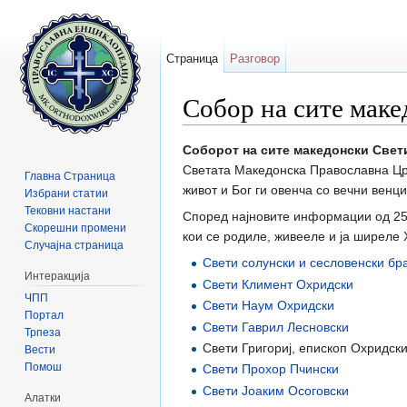
Страница
Разговор
Собор на сите мак
Прејди на:
содржини
,
барај
Соборот на сите македонски Свет
Светата Македонска Православна Цркв
Главна Страница
живот и Бог ги овенча со вечни венци
Избрани статии
Тековни настани
Според најновите информации од 25-
Скорешни промени
кои се родиле, живееле и ја ширеле 
Случајна страница
Свети солунски и сесловенски бр
Интеракција
Свети Климент Охридски
ЧПП
Свети Наум Охридски
Портал
Свети Гаврил Лесновски
Трпеза
Свети Григориј, епископ Охридск
Вести
Помош
Свети Прохор Пчински
Свети Јоаким Осоговски
Алатки