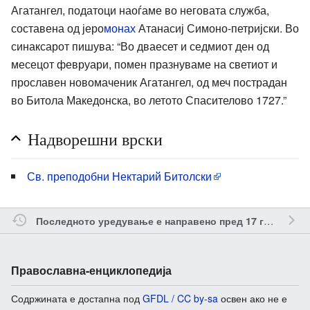
Агатангел, податоци наоѓаме во неговата служба,
составена од јеро
монах
Атанасиј Симоно-петријски. Во
синаксарот пишува: “Во дваесет и седмиот ден од
месецот февруари, помен празнуваме на светиот и
прославен новомаченик Агатангел, од меч пострадан
во Битола Македонска, во летото Спасителово 1727.”
Надворешни врски
Св. преподобни Нектарий Битолски
о
Последното уредување е направено пред 17 години
Православна-енциклопедија
Содржината е достапна под
GFDL / CC by-sa
освен ако не е