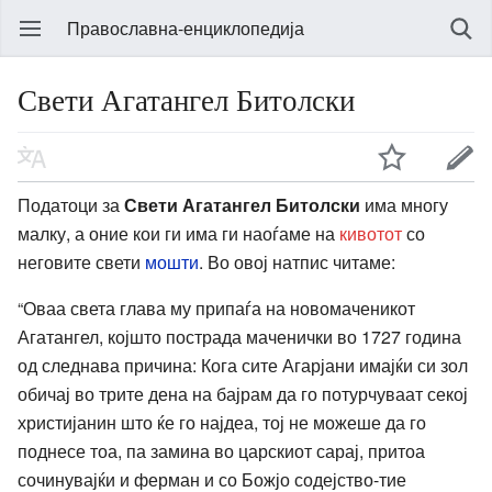
Православна-енциклопедија
Свети Агатангел Битолски
Податоци за
Свети Агатангел Битолски
има многу
малку, а оние кои ги има ги наоѓаме на
кивотот
со
неговите свети
мошти
. Во овој натпис читаме:
“Оваа света глава му припаѓа на новомаченикот
Агатангел, којшто пострада маченички во 1727 година
од следнава причина: Кога сите Агарјани имајќи си зол
обичај во трите дена на бајрам да го потурчуваат секој
христијанин што ќе го најдеа, тој не можеше да го
поднесе тоа, па замина во царскиот сарај, притоа
сочинувајќи и ферман и со Божјо содејство-тие