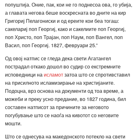
попуштија. Оние, пак, кои не го поднесоа ова, го убија,
а главата негова беше воскресната во дните на кир
Григориј Пелагониски и од ереите кои беа тогаш:
сакелариј поп Георгиј, како и сакелиите поп Георгиј,
поп Христо, поп Трајан, поп Наум, поп Вангел, поп
Васил, поп Георгиј. 1827, февруари 25.”
Од овој натпис се гледа дека свети Агатангел
пострадал откако дошол во судир со екстремните
исповедници на
исламот
затоа што се спротивставил
на присилното исламизирање на христијаните.
Подоцна, врз основа на документи од тоа време, а
можеби и преку усно предание, во 1827 година, бил
составен натписот за причините за неговото
погубување што се наоѓа на кивотот со неговите
мошти.
Што се однесува на македонското потекло на свети