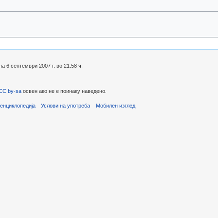
 6 септември 2007 г. во 21:58 ч.
CC by-sa
освен ако не е поинаку наведено.
енциклопедија
Услови на употреба
Мобилен изглед