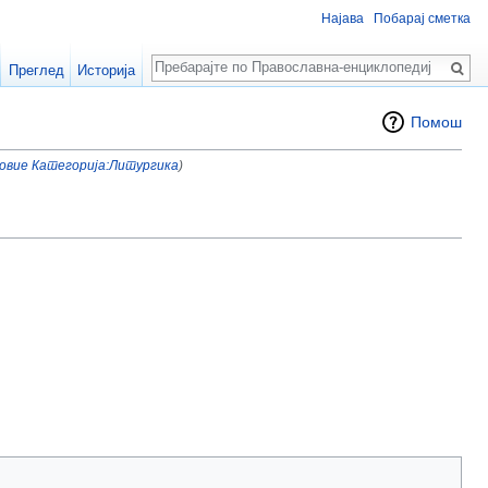
Најава
Побарај сметка
Пребарај
Преглед
Историја
Помош
овие
Категорија:Литургика
)