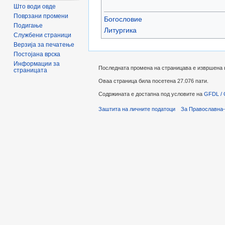
Што води овде
Поврзани промени
Богословие
Подигање
Литургика
Службени страници
Верзија за печатење
Постојана врска
Информации за
Последната промена на страницава е извршена на
страницата
Оваа страница била посетена 27.076 пати.
Содржината е достапна под условите на
GFDL / 
Заштита на личните податоци
За Православна-