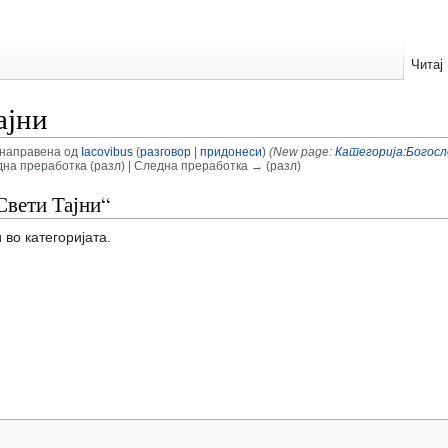
Читај
ајни
; направена од
Iacovibus
(
разговор
|
придонеси
)
(New page:
Категорија:Богосл
на преработка (разл) | Следна преработка → (разл)
Свети Тајни“
 во категоријата.