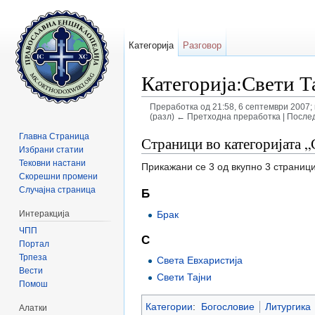
Категорија
Разговор
Категорија:Свети Т
Преработка од 21:58, 6 септември 2007
(разл) ← Претходна преработка | Послед
Прејди на:
содржини
,
барај
Главна Страница
Страници во категоријата „
Избрани статии
Тековни настани
Прикажани се 3 од вкупно 3 страници
Скорешни промени
Случајна страница
Б
Брак
Интеракција
ЧПП
С
Портал
Трпеза
Света Евхаристија
Вести
Свети Тајни
Помош
Категории
:
Богословие
Литургика
Алатки