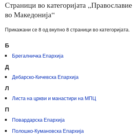
Страници во категоријата „Православие
во Македонија“
Прикажани се 8 од вкупно 8 страници во категоријата.
Б
Брегалничка Епархија
Д
Дебарско-Кичевска Епархија
Л
Листа на цркви и манастири на МПЦ
П
Повардарска Епархија
Полошко-Кумановска Епархија