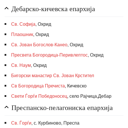
Дебарско-кичевска епархија
Св. Софија
, Охрид
Плаошник
, Охрид
Св. Јован Богослов-Канео
, Охрид
Пресвета Богородица-Перивлептос
, Охрид
Св. Наум
, Охрид
Бигорски манастир Св. Јован Крстител
Св Богородица Пречиста
, Кичевско
Свети Ѓорѓи Победоносец
, село Рајчица,Дебар
Преспанско-пелагониска епархија
Св. Ѓорѓи
, с. Курбиново, Преспа