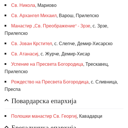
Св. Никола
, Мариово
Св. Архангел Михаил
, Варош, Прилепско
Манастир „Св. Преображение“ - Зрзе
, с. Зрзе,
Прилепско
Св. Јован Крстител
, с. Слепче, Демир-Хисарско
Св. Атанасиј
, с. Журче, Демир-Хисар
Успение на Пресвета Богородица
, Трескавец,
Прилепско
Рождество на Пресвета Богородица
, с. Сливница,
Преспа
Повардарска епархија
Полошки манастир Св. Георгиј
, Кавадарци
Брегалничка епархија