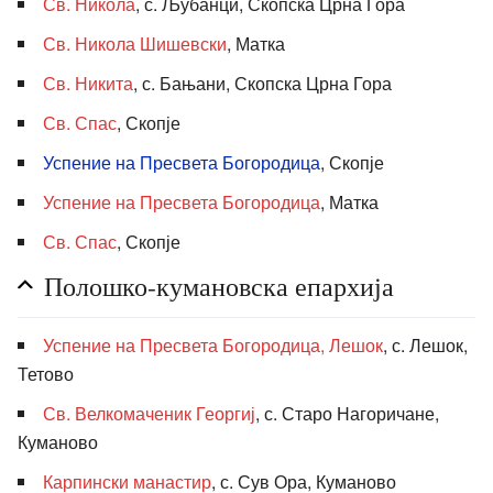
Св. Никола
, с. Љубанци, Скопска Црна Гора
Св. Никола Шишевски
, Матка
Св. Никита
, с. Бањани, Скопска Црна Гора
Св. Спас
, Скопје
Успение на Пресвета Богородица
, Скопје
Успение на Пресвета Богородица
, Матка
Св. Спас
, Скопје
Полошко-кумановска епархија
Успение на Пресвета Богородица, Лешок
, с. Лешок,
Тетово
Св. Велкомаченик Георгиј
, с. Старо Нагоричане,
Куманово
Карпински манастир
, с. Сув Ора, Куманово