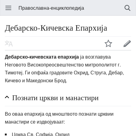
Православна-енциклопедија
Дебарско-Кичевска Епархија
Дебарско-кичевската епархија
ја возглавува
Неговото Високопреосвештенство митрополитот г.
Тимотеј. Ги опфаќа градовите Охрид, Струга, Дебар,
Кичево и Македонски Брод.
Познати цркви и манастири
Во оваа епархија од мноштвото познати црквии
манастири се издвојуваат:
Црква Св. Софија, Охрид