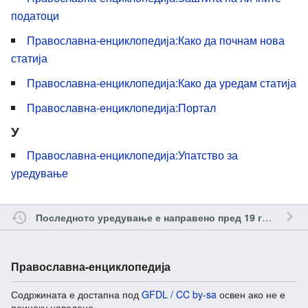
податоци
Православна-енциклопедија:Како да почнам нова
статија
Православна-енциклопедија:Како да уредам статија
Православна-енциклопедија:Портал
У
Православна-енциклопедија:Упатство за
уредување
о
Последното уредување е направено пред 19 години
Православна-енциклопедија
Содржината е достапна под
GFDL / CC by-sa
освен ако не е
поинаку наведено.