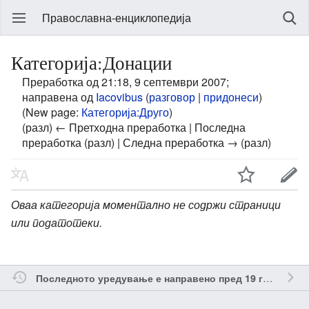
Православна-енциклопедија
Категорија:Донации
Преработка од 21:18, 9 септември 2007;
направена од
Iacovibus
(
разговор
|
придонеси
)
(New page:
Категорија:Друго
)
(разл) ← Претходна преработка | Последна
преработка (разл) | Следна преработка → (разл)
Оваа категорија моментално не содржи страници
или податотеки.
о
Последното уредување е направено пред 19 години