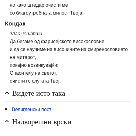
но како штедар очисти ме
со благоутробната милост Твоја.
Кондак
глас четврти
Да бегаме од фарисејското високословие,
и да се научиме на височините на смиренословието
на митарот,
покајно возвикувајќи:
Спасителу на светот,
очисти го слугата Твој.
Видете исто така
Велигденски пост
Надворешни врски