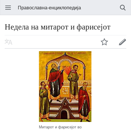
Православна-енциклопедија
Недела на митарот и фарисејот
Митарот и фарисејот во