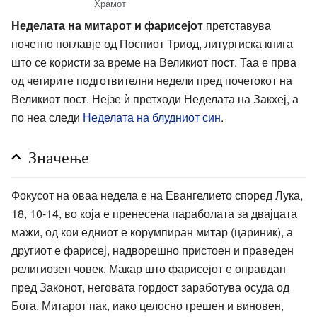
Храмот
Неделата на митарот и фарисејот
претставува
почетно поглавје од Посниот Триод, литургиска книга
што се користи за време на Великиот пост. Таа е прва
од четирите подготвителни недели пред почетокот на
Великиот пост. Нејзе ѝ претходи Неделата на Закхеј, а
по неа следи
Неделата на блудниот син
.
Значење
Фокусот на оваа недела е на Евангелието според Лука,
18, 10-14, во која е пренесена параболата за двајцата
мажи, од кои едниот е корумпиран митар (цариник), а
другиот е фарисеј, надворешно пристоен и праведен
религиозен човек. Макар што фарисејот е оправдан
пред Законот, неговата гордост заработува осуда од
Бога. Митарот пак, иако целосно грешен и виновен,