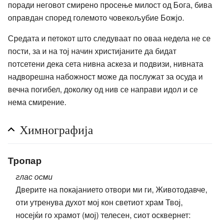
поради неговот смирено просење милост од Бога, бива
оправдан според големото човекољубие Божјо.
Средата и петокот што следуваат по оваа недела не се
пости, за и на тој начин христијаните да бидат
потсетени дека сета нивна аскеза и подвизи, нивната
надворешна набожност може да послужат за осуда и
вечна погибел, доколку од нив се направи идол и се
нема смирение.
Химнографија
Тропар
глас осми
Дверите на покајанието отвори ми ги, Животодавче,
оти утренува духот мој кон светиот храм Твој,
носејќи го храмот (мој) телесен, сиот осквернет: