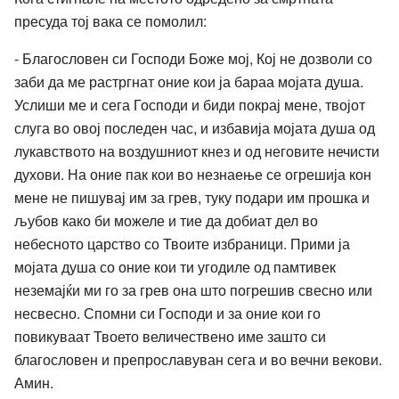
пресуда тој вака се помолил:
- Благословен си Господи Боже мој, Кој не дозволи со
заби да ме растргнат оние кои ја бараа мојата душа.
Услиши ме и сега Господи и биди покрај мене, твојот
слуга во овој последен час, и избавија мојата душа од
лукавството на воздушниот кнез и од неговите нечисти
духови. На оние пак кои во незнаење се огрешија кон
мене не пишувај им за грев, туку подари им прошка и
љубов како би можеле и тие да добиат дел во
небесното царство со Твоите избраници. Прими ја
мојата душа со оние кои ти угодиле од памтивек
неземајќи ми го за грев она што погрешив свесно или
несвесно. Спомни си Господи и за оние кои го
повикуваат Твоето величествено име зашто си
благословен и препрославуван сега и во вечни векови.
Амин.