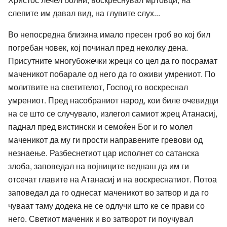
слепите им давал вид, на глувите слух...
Во непосредна близина имало пресен гроб во кој бил
погребан човек, кој починал пред неколку дена.
Присутните многубожечки жреци со цел да го посрамат
маченикот побарале од него да го оживи умрениот. По
молитвите на светителот, Господ го воскреснал
умрениот. Пред насобраниот народ, кои биле очевидци
на се што се случувало, излегол самиот жрец Атанасиј,
паднал пред вистински и семоќен Бог и го молел
маченикот да му ги прости направените гревови од
незнаење. Разбеснетиот цар исполнет со сатанска
злоба, заповедал на војниците веднаш да им ги
отсечат главите на Атанасиј и на воскреснатиот. Потоа
заповедал да го однесат маченикот во затвор и да го
чуваат таму додека не се одлучи што ке се прави со
него. Светиот маченик и во затворот ги поучувал