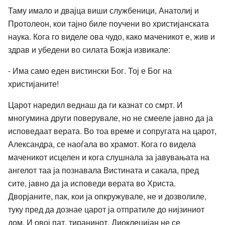
Таму имало и двајца виши службеници, Анатолиј и
Протолеон, кои тајно биле поучени во христијанската
наука. Кога го виделе ова чудо, како маченикот е, жив и
здрав и убедени во силата Божја извикале:
- Има само еден вистински Бог. Тој е Бог на
христијаните!
Царот наредил веднаш да ги казнат со смрт. И
многумина други поверувале, но не смееле јавно да ја
исповедаат верата. Во тоа време и сопругата на царот,
Александра, се наоѓала во храмот. Кога го видела
маченикот исцелен и кога слушнала за јавувањата на
ангелот таа ја познавала Вистината и сакала, пред
сите, јавно да ја исповеди верата во Христа.
Дворјаните, пак, кои ја опкружувале, не и дозволиле,
туку пред да дознае царот ја отпратиле до нијзиниот
дом. И овој пат, тиранинот, Диоклецијан не се