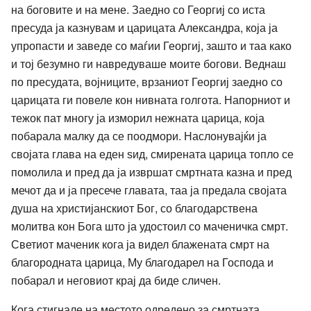
на боговите и на мене. Заедно со Георгиј со иста
пресуда ја казнувам и царицата Александра, која ја
упропасти и заведе со маѓии Георгиј, зашто и таа како
и тој безумно ги навредуваше моите богови. Веднаш
по пресудата, војниците, врзаниот Георгиј заедно со
царицата ги повеле кон нивната голгота. Напорниот и
тежок пат многу ја изморил нежната царица, која
побарала малку да се поодмори. Наслонувајќи ја
својата глава на еден ѕид, смирената царица топло се
помолила и пред да ја извршат смртната казна и пред
мечот да и ја пресече главата, таа ја предала својата
душа на христијанскиот Бог, со благодарствена
молитва кон Бога што ја удостоил со маченичка смрт.
Светиот маченик кога ја видел блажената смрт на
благородната царица, Му благодарел на Господа и
побарал и неговиот крај да биде сличен.
Кога стигнале на местото одредено за смртната