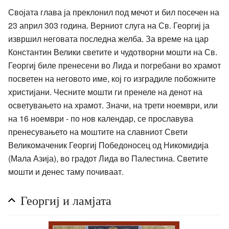
Својата глава ја преклонил под мечот и бил посечен на
23 април 303 година. Верниот слуга на Св. Георгиј ја
извршил неговата последна желба. За време на цар
Константин Велики светите и чудотворни мошти на Св.
Георгиј биле пренесени во Лида и погребани во храмот
посветен на неговото име, кој го изградиле побожните
христијани. Чесните мошти ги пренеле на денот на
осветувањето на храмот. Значи, на трети ноември, или
на 16 ноември - по нов календар, се прославува
пренесувањето на моштите на славниот Свети
Великомаченик Георгиј Победоносец од Никомидија
(Мала Азија), во градот Лида во Палестина. Светите
мошти и денес таму почиваат.
Георгиј и ламјата