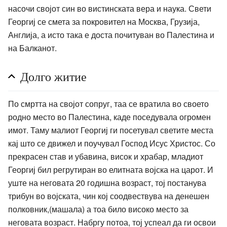
насочи својот син во вистинската вера и наука. Свети
Георгиј се смета за покровител на Москва, Грузија,
Англија, а исто така е доста почитуван во Палестина и
на Балканот.
Долго житие
По смртта на својот сопруг, таа се вратила во своето
родно место во Палестина, каде поседувала огромен
имот. Таму малиот Георгиј ги посетувал светите места
кај што се движел и поучувал Господ Исус Христос. Со
прекрасен став и убавина, висок и храбар, младиот
Георгиј бил регрутиран во елитната војска на царот. И
уште на неговата 20 годишна возраст, тој постанува
трибун во војската, чин кој соодвествува на денешен
полковник,(машала) а тоа било високо место за
неговата возраст. Набргу потоа, тој успеал да ги освои