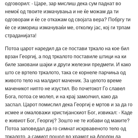
одговорил: - Царе, зар мислиш дека сум паднат во
немоќ од твоите измачувања и не ќе можам да ти
одговорам и ќе се откажам од својата вера? Побргу ти
ќе се измориш измачуваќи ме, отколку јас, кој ги трпам
страданијата!
Потоа царот наредил да се постави тркало на кое бил
врзан Георгиј, а под тркалото поставиле штици на ки
биле заковани шајки и други железни предмети. И како
што се вртело тркалото, така се корнеле парчиња од
живото тело на малдиот маченик. За целото време
маченикот нипто не изустил. Во почетокот Го славел
Бога, потоа се молел, и на крај замолчил, како да
заспал. Царот помислил дека Георгиј е мртов и за да го
исмее и омаловажи христијанскиот Бог, извикал: - Каде
е живиот Бог, Георгиј? Зошто не те избави од маките?
Потоа заповедал да го симнат искрвавеното тело од
тркалото, а самиот пошол во храмот на Аполон да