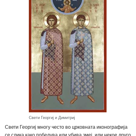
Свети Георгиј и Димитриј
Свети Георгиј многу често во црковната иконографија
се слика како победува или убива змеј, или некое друго