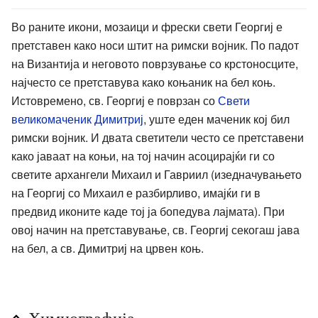
Во раните икони, мозаици и фрески свети Георгиј е
претставен како носи штит на римски војник. По падот
на Византија и неговото поврзување со крстоносците,
најчесто се претставува како коњаник на бел коњ.
Истовремено, св. Георгиј е поврзан со
Свети
великомаченик Димитриј
, уште еден маченик кој бил
римски војник. И двата светители често се претставени
како јаваат на коњи, на тој начин асоцирајќи ги со
светите архангели Михаил и Гавриил (изедначувањето
на Георгиј со Михаил е разбирливо, имајќи ги в
предвид иконите каде тој ја бопедува лајмата). При
овој начин на претставување, св. Георгиј секогаш јава
на бел, а св. Димитриј на црвен коњ.