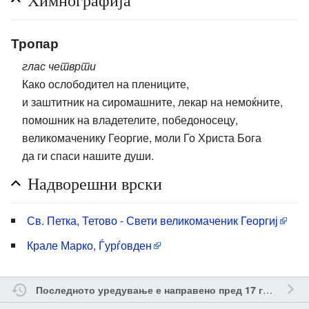
Химнографија
Тропар
глас четврти
Како ослободител на плениците,
и заштитник на сиромашните, лекар на немоќните,
помошник на владетелите, победоносецу,
великомаченику Георгие, моли Го Христа Бога
да ги спаси нашите души.
Надворешни врски
Св. Петка, Тетово - Свети великомаченик Георгиј
Крале Марко, Ѓурѓовден
о
Последното уредување е направено пред 17 години