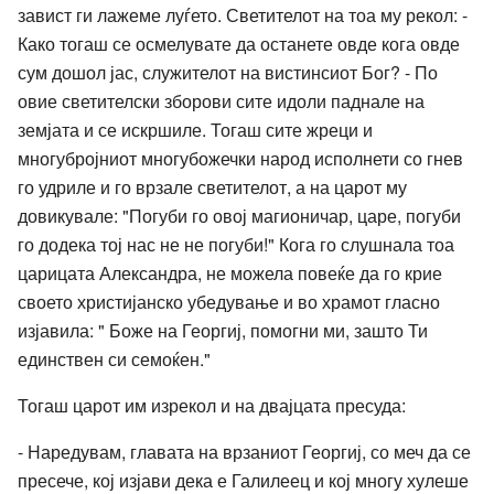
завист ги лажеме луѓето. Светителот на тоа му рекол: -
Како тогаш се осмелувате да останете овде кога овде
сум дошол јас, служителот на вистинсиот Бог? - По
овие светителски зборови сите идоли паднале на
земјата и се искршиле. Тогаш сите жреци и
многубројниот многубожечки народ исполнети со гнев
го удриле и го врзале светителот, а на царот му
довикувале: "Погуби го овој магионичар, царе, погуби
го додека тој нас не не погуби!" Кога го слушнала тоа
царицата Александра, не можела повеќе да го крие
своето христијанско убедување и во храмот гласно
изјавила: " Боже на Георгиј, помогни ми, зашто Ти
единствен си семоќен."
Тогаш царот им изрекол и на двајцата пресуда:
- Наредувам, главата на врзаниот Георгиј, со меч да се
пресече, кој изјави дека е Галилеец и кој многу хулеше