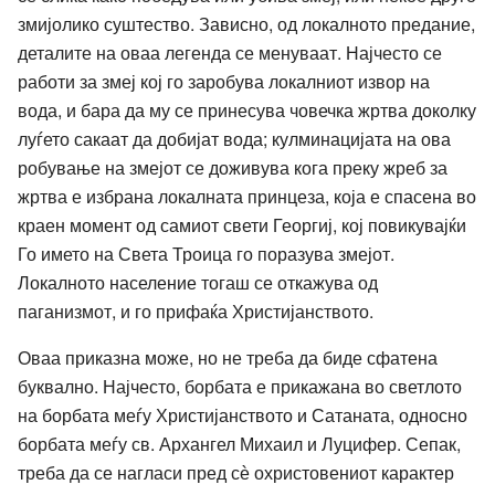
змијолико суштество. Зависно, од локалното предание,
деталите на оваа легенда се менуваат. Најчесто се
работи за змеј кој го заробува локалниот извор на
вода, и бара да му се принесува човечка жртва доколку
луѓето сакаат да добијат вода; кулминацијата на ова
робување на змејот се доживува кога преку жреб за
жртва е избрана локалната принцеза, која е спасена во
краен момент од самиот свети Георгиј, кој повикувајќи
Го името на Света Троица го поразува змејот.
Локалното население тогаш се откажува од
паганизмот, и го прифаќа Христијанството.
Оваа приказна може, но не треба да биде сфатена
буквално. Најчесто, борбата е прикажана во светлото
на борбата меѓу Христијанството и Сатаната, односно
борбата меѓу св. Архангел Михаил и Луцифер. Сепак,
треба да се нагласи пред сѐ охристовениот карактер