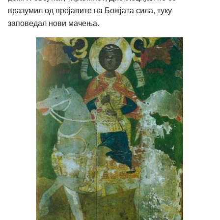
вразумил од пројавите на Божјата сила, туку
заповедал нови мачења.