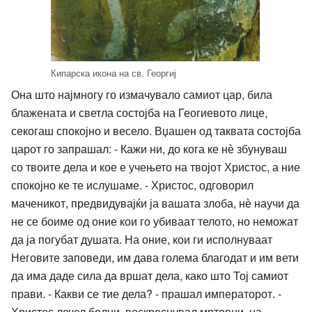
Кипарска икона на св. Георгиј
Она што најмногу го измачувало самиот цар, била
блажената и светла состојба на Геогиевото лице,
секогаш спокојно и весело. Вџашен од таквата состојба
царот го запрашал: - Кажи ни, до кога ке нѐ збунуваш
со твоите дела и кое е учењето на твојот Христос, а ние
спокојно ке те ислушаме. - Христос, одговорил
маченикот, предвидувајќи ја вашата злоба, нѐ научи да
не се боиме од оние кои го убиваат телото, но неможат
да ја погубат душата. На оние, кои ги исполнуваат
Неговите заповеди, им дава голема благодат и им вети
да има даде сила да вршат дела, како што Тој самиот
прави. - Какви се тие дела? - прашал императорот. -
Христос лечел болни, воскреснувал мртовци, на