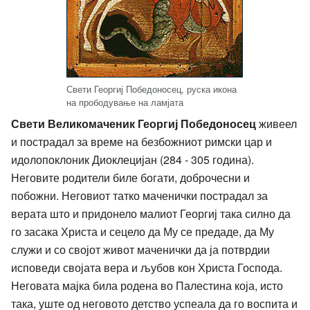
Свети Георгиј Победоносец, руска икона
на прободување на ламјата
Свети Великомаченик Георгиј Победоносец
живеел
и пострадал за време на безбожниот римски цар и
идолопоклоник Диоклецијан (284 - 305 година).
Неговите родители биле богати, доброчесни и
побожни. Неговиот татко маченички пострадал за
верата што и придонело малиот Георгиј така силно да
го засака Христа и сецело да Му се предаде, да Му
служи и со својот живот маченички да ја потврдии
исповеди својата вера и љубов кон Христа Господа.
Неговата мајка била родена во Палестина која, исто
така, уште од неговото детство успеала да го воспита и