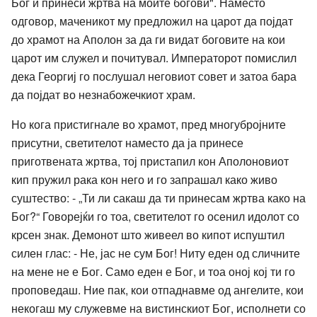
Бог и принеси жртва на моите богови". Наместо
одговор, маченикот му предложил на царот да појдат
до храмот на Аполон за да ги видат боговите на кои
царот им служел и почитувал. Императорот помислил
дека Георгиј го послушал неговиот совет и затоа бара
да појдат во незнабожечкиот храм.
Но кога пристигнале во храмот, пред многубројните
присутни, светителот наместо да ја принесе
приготвената жртва, тој пристапил кон Аполоновиот
кип пружил рака кон него и го запрашал како живо
суштество: - „Ти ли сакаш да ти принесам жртва како на
Бог?“ Говорејќи го тоа, светителот го осенил идолот со
крсен знак. Демонот што живеел во кипот испуштил
силен глас: - Не, јас не сум Бог! Ниту еден од сличните
на мене не е Бог. Само еден е Бог, и тоа оној кој ти го
проповедаш. Ние пак, кои отпаднавме од ангелите, кои
некогаш му служевме на вистинскиот Бог, исполнети со