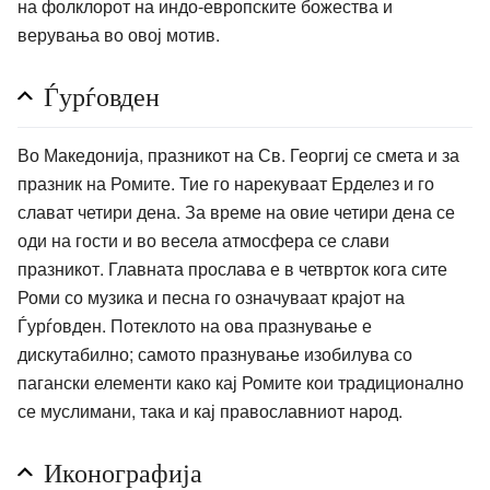
на фолклорот на индо-европските божества и
верувања во овој мотив.
Ѓурѓовден
Во Македонија, празникот на Св. Георгиј се смета и за
празник на Ромите. Тие го нарекуваат Ерделез и го
слават четири дена. За време на овие четири дена се
оди на гости и во весела атмосфера се слави
празникот. Главната прослава е в четврток кога сите
Роми со музика и песна го означуваат крајот на
Ѓурѓовден. Потеклото на ова празнување е
дискутабилно; самото празнување изобилува со
пагански елементи како кај Ромите кои традиционално
се муслимани, така и кај православниот народ.
Иконографија