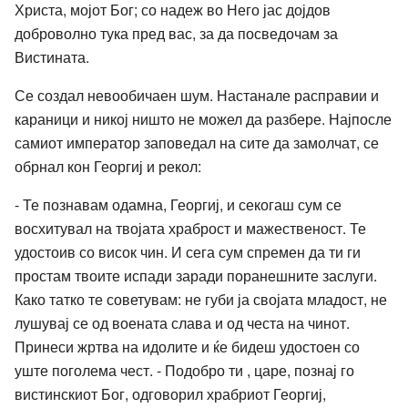
Христа, мојот Бог; со надеж во Него јас дојдов
доброволно тука пред вас, за да посведочам за
Вистината.
Се создал невообичаен шум. Настанале расправии и
караници и никој ништо не можел да разбере. Најпосле
самиот император заповедал на сите да замолчат, се
обрнал кон Георгиј и рекол:
- Те познавам одамна, Георгиј, и секогаш сум се
восхитувал на твојата храброст и мажественост. Те
удостоив со висок чин. И сега сум спремен да ти ги
простам твоите испади заради поранешните заслуги.
Како татко те советувам: не губи ја својата младост, не
лушувај се од воената слава и од честа на чинот.
Принеси жртва на идолите и ќе бидеш удостоен со
уште поголема чест. - Подобро ти , царе, познај го
вистинскиот Бог, одговорил храбриот Георгиј,