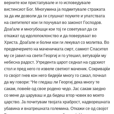
верните кои пристапувале и го исповедувале
вистинсиот Бог. Многумина ја подмитувале стражата
за да им дозволи да ги слушнат поуките и упатствата
на светителот кои ги поучувал во законот Господов.
Доаѓале и многубошци кои тој ги советувал да се
откажат од идолопоклонство и да поверуваат во
Христа. Доаѓале и болни кои ги лекувал со молитва. Во
предвечерието на маченичката смрт, самиот Спасител
му се јавил на свети Георгиј и го утешил, ветувајќи му
небесна радост. Утредента царот седнал на судскиот
стол и пред него го извеле светиот маченик. Сокривајќи
го својот гнев кон него бидејќи многу го сакал, почнал
да му говори: "Не гледаш ли Георгиј дека многу те
сакам, повеќе од свое родено чедо. Јас сакам заедно
со мене да царуваш и да бидеш втор човек во моето
царство. Ја почитувам твојата храброст, надворешната
убавина и внатрешната големина. Откажи се од својот