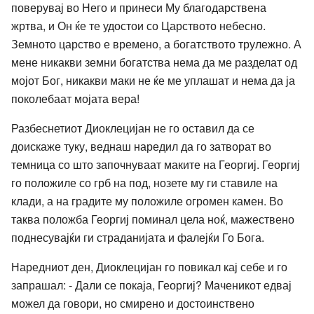
поверувај во Него и принеси Му благодарствена
жртва, и Он ќе те удостои со Царството небесно.
Земното царство е времено, а богатството трулежно. А
мене никакви земни богатства нема да ме разделат од
мојот Бог, никакви маки не ќе ме уплашат и нема да ја
поколебаат мојата вера!
Разбеснетиот Диоклецијан не го оставил да се
доискаже туку, веднаш наредил да го затворат во
темница со што започнуваат маките на Георгиј. Георгиј
го положиле со грб на под, нозете му ги ставиле на
клади, а на градите му положиле огромен камен. Во
таква положба Георгиј поминал цела ноќ, мажествено
поднесувајќи ги страданијата и фалејќи Го Бога.
Наредниот ден, Диоклецијан го повикал кај себе и го
запрашал: - Дали се покаја, Георгиј? Маченикот едвај
можел да говори, но смирено и достоинствено