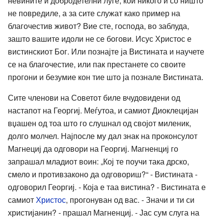
невините и добродетелни луѓе, кои никого и со ништо
не повредиле, а за сите служат како пример на
благочестив живот? Вие сте, господа, во заблуда,
зашто вашите идоли не се богови. Исус Христос е
вистинскиот Бог. Или познајте ја Вистината и научете
се на благочестие, или пак престанете со своите
прогони и безумие кон тие што ја познале Вистината.
Сите членови на Советот биле вчудовидени од
настапот на Георгиј. Меѓутоа, и самиот Диоклецијан
вџашен од тоа што го слушнал од својот миленик,
долго молчел. Најпосле му дал знак на проконсулот
Магнециј да одговори на Георгиј. Магненциј го
запрашал младиот воин: „Кој те поучи така дрско,
смело и противзаконо да одговориш?“ - Вистината -
одговорил Георгиј. - Која е таа вистина? - Вистината е
самиот
Христос
, прогонуван од вас. - Значи и ти си
христијанин? - прашал Магненциј. - Јас сум слуга на