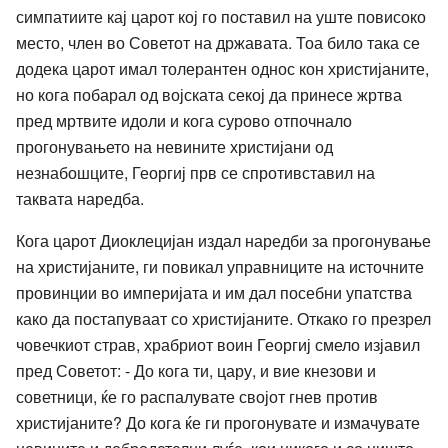
симпатиите кај царот кој го поставил на уште повисоко
место, член во Советот на државата. Тоа било така се
додека царот имал толерантен однос кон христијаните,
но кога побарал од војската секој да принесе жртва
пред мртвите идоли и кога сурово отпочнало
прогонувањето на невините христијани од
незнабошците, Георгиј прв се спротивставил на
таквата наредба.
Кога царот Диоклецијан издал наредби за прогонување
на христијаните, ги повикал управниците на источните
провинции во империјата и им дал посебни упатства
како да постапуваат со христијаните. Откако го презрел
човечкиот страв, храбриот воин Георгиј смело изјавил
пред Советот: - До кога ти, цару, и вие кнезови и
советници, ќе го распалувате својот гнев против
христијаните? До кога ќе ги прогонувате и измачувате