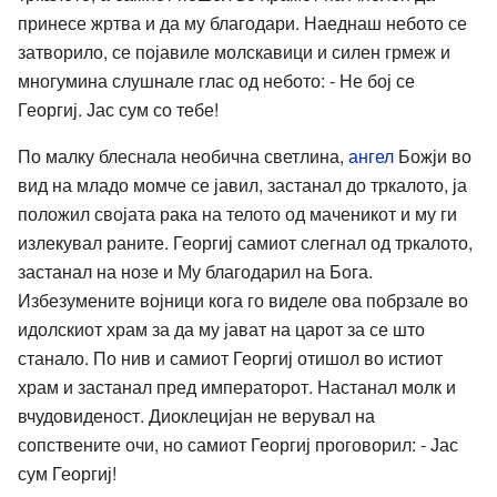
принесе жртва и да му благодари. Наеднаш небото се
затворило, се појавиле молскавици и силен грмеж и
многумина слушнале глас од небото: - Не бој се
Георгиј. Јас сум со тебе!
По малку блеснала необична светлина,
ангел
Божји во
вид на младо момче се јавил, застанал до тркалото, ја
положил својата рака на телото од маченикот и му ги
излекувал раните. Георгиј самиот слегнал од тркалото,
застанал на нозе и Му благодарил на Бога.
Избезумените војници кога го виделе ова побрзале во
идолскиот храм за да му јават на царот за се што
станало. По нив и самиот Георгиј отишол во истиот
храм и застанал пред императорот. Настанал молк и
вчудовиденост. Диоклецијан не верувал на
сопствените очи, но самиот Георгиј проговорил: - Јас
сум Георгиј!