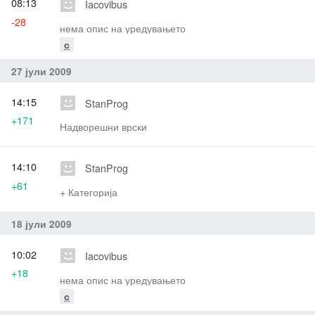
08:13
Iacovibus
-28
нема опис на уредувањето
с
27 јули 2009
14:15
StanProg
+171
Надворешни врски
14:10
StanProg
+61
+ Категорија
18 јули 2009
10:02
Iacovibus
+18
нема опис на уредувањето
с