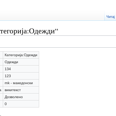
Читај
тегорија:Одежди“
Категорија:Одежди
Одежди
134
123
mk - македонски
а
викитекст
Дозволено
0