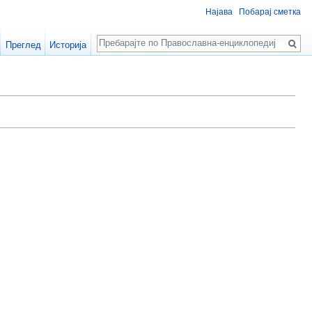
Најава
Побарај сметка
Пребарај
Преглед
Историја