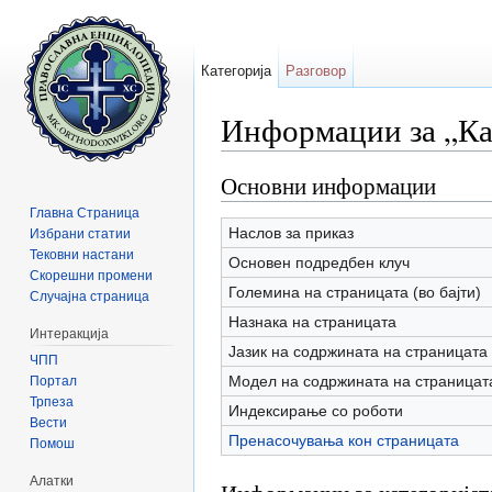
Категорија
Разговор
Информации за „Ка
Прејди на:
содржини
,
барај
Основни информации
Главна Страница
Наслов за приказ
Избрани статии
Тековни настани
Основен подредбен клуч
Скорешни промени
Големина на страницата (во бајти)
Случајна страница
Назнака на страницата
Интеракција
Јазик на содржината на страницата
ЧПП
Модел на содржината на страницат
Портал
Трпеза
Индексирање со роботи
Вести
Пренасочувања кон страницата
Помош
Алатки