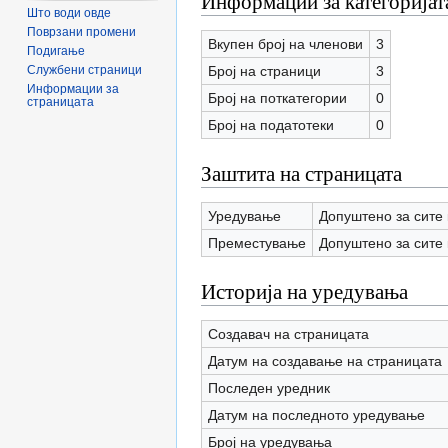
Информации за категоријат
Што води овде
Поврзани промени
Вкупен број на членови
3
Подигање
Број на страници
3
Службени страници
Информации за
Број на поткатегории
0
страницата
Број на податотеки
0
Заштита на страницата
Уредување
Допуштено за сите 
Преместување
Допуштено за сите 
Историја на уредувања
Создавач на страницата
Датум на создавање на страницата
Последен уредник
Датум на последното уредување
Број на уредувања