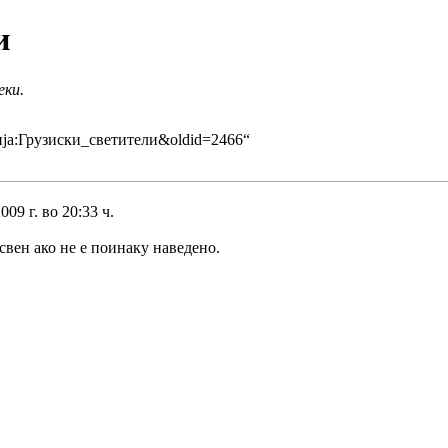
и
еки.
орија:Грузиски_светители&oldid=2466
“
09 г. во 20:33 ч.
свен ако не е поинаку наведено.