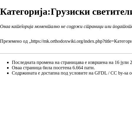
Категорија:Грузиски светител
Оваа категорија моментално не содржи страници или податот
Преземено од „
https://mk.orthodoxwiki.org/index.php?title=Катег
Последната промена на страницава е извршена на 16 јули 20
Оваа страница била посетена 6.664 пати.
Содржината е достапна под условите на
GFDL / CC by-sa
о