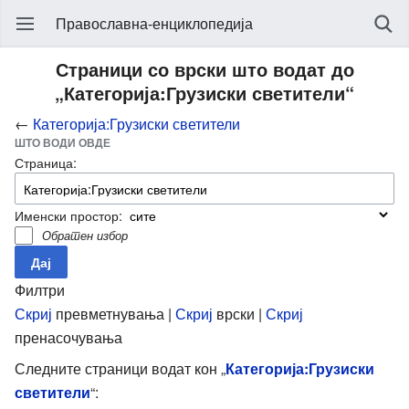
Православна-енциклопедија
Страници со врски што водат до
„Категорија:Грузиски светители“
←
Категорија:Грузиски светители
ШТО ВОДИ ОВДЕ
Страница:
Именски простор:
Обратен избор
Филтри
Скриј
превметнувања |
Скриј
врски |
Скриј
пренасочувања
Следните страници водат кон „
Категорија:Грузиски
светители
“: