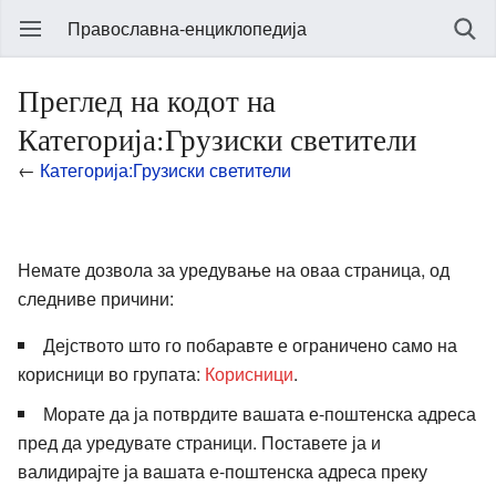
Православна-енциклопедија
Преглед на кодот на
Категорија:Грузиски светители
←
Категорија:Грузиски светители
Немате дозвола за уредување на оваа страница, од
следниве причини:
Дејството што го побаравте е ограничено само на
корисници во групата:
Корисници
.
Морате да ја потврдите вашата е-поштенска адреса
пред да уредувате страници. Поставете ја и
валидирајте ја вашата е-поштенска адреса преку