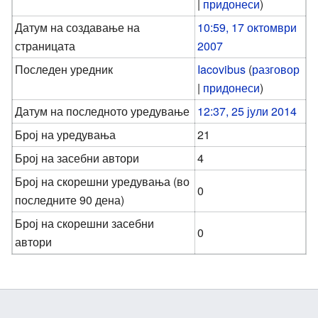
|
придонеси
)
Датум на создавање на
10:59, 17 октомври
страницата
2007
Последен уредник
Iacovibus
(
разговор
|
придонеси
)
Датум на последното уредување
12:37, 25 јули 2014
Број на уредувања
21
Број на засебни автори
4
Број на скорешни уредувања (во
0
последните 90 дена)
Број на скорешни засебни
0
автори