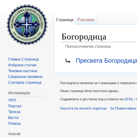
Страница
Разговор
Богородица
Пренасочувачка страница
Прејди на:
содржини
,
барај
Пренасочување кон:
Пресвета Богородиц
Главна Страница
Избрани статии
Тековни настани
Скорешни промени
Случајна страница
Последната промена на страницава е извршена на
Оваа страница била посетена еднаш.
Интеракција
Содржината е достапна под условите на
GFDL / 
ЧПП
Портал
Заштита на личните податоци
За Православна-
Трпеза
Вести
Помош
Алатки