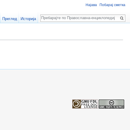
Најава
Побарај сметка
Пребарај
Преглед
Историја