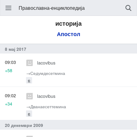
Православна-енциклопедија
историја
Апостол
8 мај 2017
09:03
Iacovibus
+58
→‎Седумдесетмина
с
09:02
Iacovibus
+34
→‎Дванаесеттемина
с
20 декември 2009