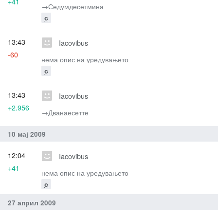
+41
→‎Седумдесетмина
с
13:43
Iacovibus
-60
нема опис на уредувањето
с
13:43
Iacovibus
+2.956
→‎Дванаесетте
10 мај 2009
12:04
Iacovibus
+41
нема опис на уредувањето
с
27 април 2009