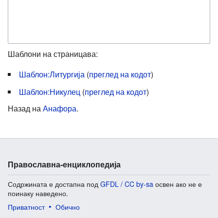
Шаблони на страницава:
Шаблон:Литургија
(
преглед на кодот
)
Шаблон:Никулец
(
преглед на кодот
)
Назад на
Анафора
.
Православна-енциклопедија
Содржината е достапна под
GFDL / CC by-sa
освен ако не е
поинаку наведено.
Приватност
Обично