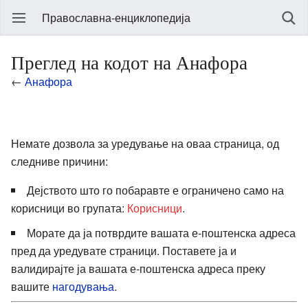
Православна-енциклопедија
Преглед на кодот на Анафора
←
Анафора
Немате дозвола за уредување на оваа страница, од
следниве причини:
Дејството што го побаравте е ограничено само на
корисници во групата:
Корисници
.
Морате да ја потврдите вашата е-поштенска адреса
пред да уредувате страници. Поставете ја и
валидирајте ја вашата е-поштенска адреса преку
вашите
нагодувања
.