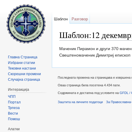
Шаблон
Разговор
Шаблон:12 декемвр
Прејди на:
содржини
,
барај
Маченик Пирамон и други 370 мачен
Свештеномаченик Димитриј епископ К
Главна Страница
Избрани статии
Тековни настани
Скорешни промени
Последната промена на страницава е извршена на
Случајна страница
Оваа страница била посетена 4.434 пати.
Интеракција
Содржината е достапна под условите на
GFDL / 
ЧПП
Портал
Заштита на личните податоци
За Православна-
Трпеза
Вести
Помош
Алатки