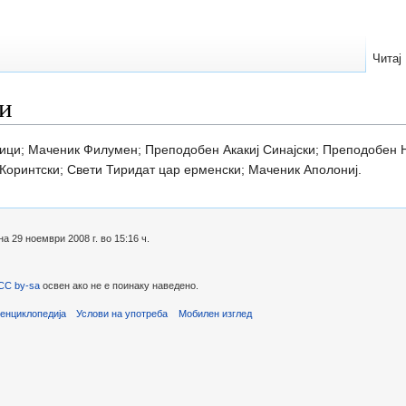
Читај
и
ици; Маченик Филумен; Преподобен Акакиј Синајски; Преподобен Н
оринтски; Свети Тиридат цар ерменски; Маченик Аполониј.
 29 ноември 2008 г. во 15:16 ч.
CC by-sa
освен ако не е поинаку наведено.
енциклопедија
Услови на употреба
Мобилен изглед