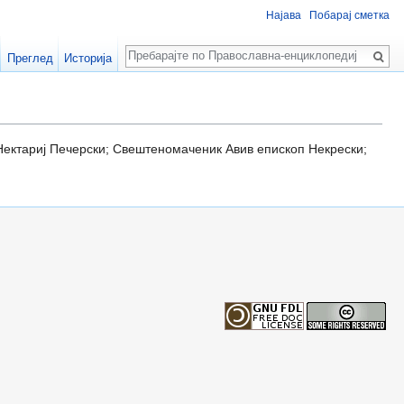
Најава
Побарај сметка
Пребарај
Преглед
Историја
ектариј Печерски; Свештеномаченик Авив епископ Некрески;