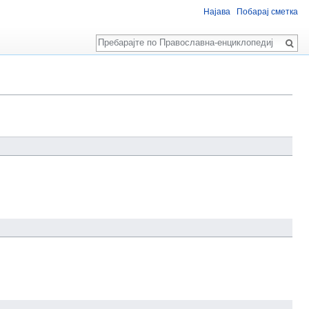
Најава
Побарај сметка
Пребарај