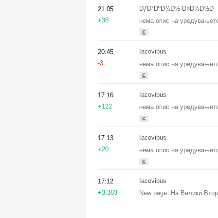
ÐƒÐ°ÐºÐ¾Ð½ Ð¢Ð¾Ð½Ð¸
21:05
+38
нема опис на уредувањет
с
Iacovibus
20:45
-3
нема опис на уредувањет
с
Iacovibus
17:16
+122
нема опис на уредувањет
с
Iacovibus
17:13
+20
нема опис на уредувањет
с
Iacovibus
17:12
+3.383
New page: На Велики Втор