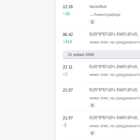
Iacovibus
12:16
+30
→‎Химнографија
с
ÐƒÐ°ÐºÐ¾Ð½ Ð¢Ð¾Ð½Ð¸
06:42
+414
нема опис на уредувањет
21 април 2008
ÐƒÐ°ÐºÐ¾Ð½ Ð¢Ð¾Ð½Ð¸
21:11
+2
нема опис на уредувањет
ÐƒÐ°ÐºÐ¾Ð½ Ð¢Ð¾Ð½Ð¸
21:07
нема опис на уредувањет
с
ÐƒÐ°ÐºÐ¾Ð½ Ð¢Ð¾Ð½Ð¸
21:07
-3
нема опис на уредувањет
с