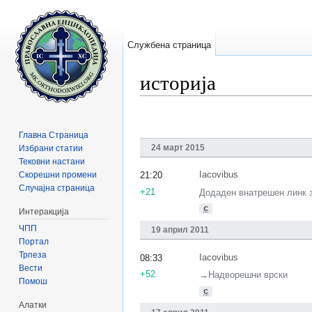
Службена страница
историја
Прејди на:
содржини
,
барај
Главна Страница
24 март 2015
Избрани статии
Тековни настани
Скорешни промени
Iacovibus
21:20
Случајна страница
+21
Додаден внатрешен линк 
с
Интеракција
ЧПП
19 април 2011
Портал
Трпеза
Iacovibus
08:33
Вести
+52
→‎Надворешни врски
Помош
с
Алатки