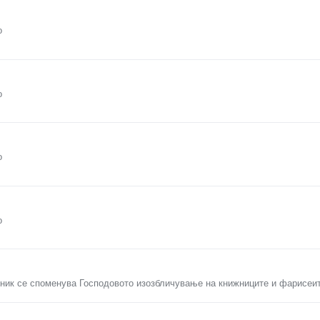
о
о
о
о
ник се споменува Господовото изозбличување на книжниците и фарисеите