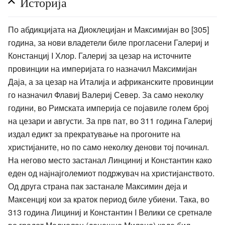
Историја
По абдикцијата на Диоклецијан и Максимијан во [305]
година, за нови владетели биле прогласени Галериј и
Констанциј I Хлор. Галериј за цезар на источните
провинции на империјата го назначил Максимијан
Даја, а за цезар на Италија и африканските провинции
го назначил Флавиј Валериј Север. За само неколку
години, во Римската империја се појавиле голем број
на цезари и августи. За прв пат, во 311 година Галериј
издал едикт за прекратување на прогоните на
христијаните, но по само неколку денови тој починал.
На негово место застанал Линциниј и Константин како
еден од најнајголемиот подржувач на христијанството.
Од друга страна пак застанале Максимин деја и
Максенциј кои за краток период биле убиени. Така, во
313 година Лициниј и Константин I Велики се сретнале