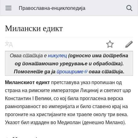
Православна-енциклопедија
Милански едикт
Оваа статија е
никулец
(односно има потребна
од понатамошно уредување и обработка).
Помогнете да ја
прошириме
оваа статија
.
Миланскиот едикт
претставува указ пропишан од
страна на римските императори Лициниј и светиот цар
Константин I Велики, со кој била прогласена верска
рамноправност во империјата и било ставено крај на
прогоните на христијаните кои траеле околу три века.
Указот бил издаден во Медиолан (денешно Милано).