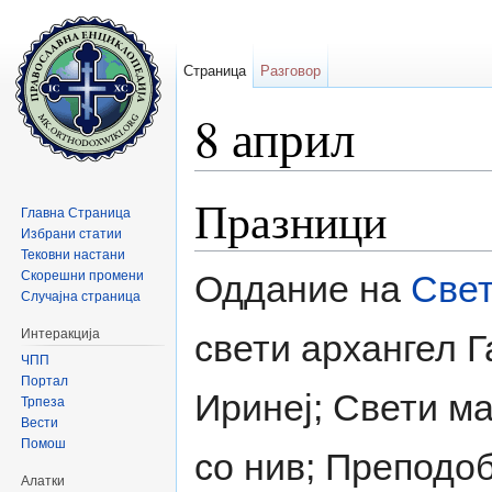
Страница
Разговор
8 април
Прејди на:
содржини
,
барај
Празници
Главна Страница
Избрани статии
Тековни настани
Скорешни промени
Оддание на
Све
Случајна страница
Интеракција
свети архангел 
ЧПП
Портал
Иринеј; Свети ма
Трпеза
Вести
Помош
со нив; Преподо
Алатки