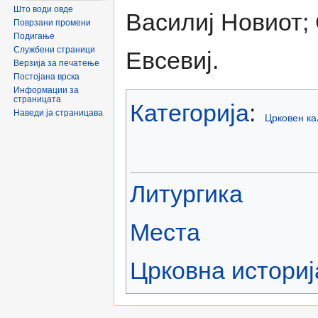
Што води овде
Василиј Новиот;
Поврзани промени
Подигање
Службени страници
Евсевиј.
Верзија за печатење
Постојана врска
Информации за
страницата
Категорија
:
Наведи ја страницава
Црковен к
Литургика
Места
Црковна историј