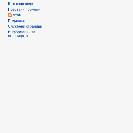
Што води овде
Поврзани промени
Атом
Подигање
Службени страници
Информации за
страницата