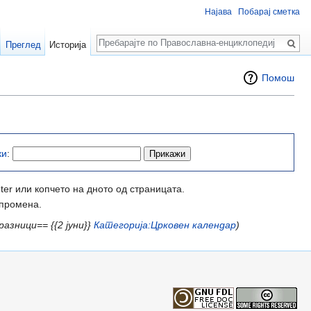
Најава
Побарај сметка
Пребарај
Преглед
Историја
Помош
ки
:
ter или копчето на дното од страницата.
 промена.
разници== {{2 јуни}}
Категорија:Црковен календар
)