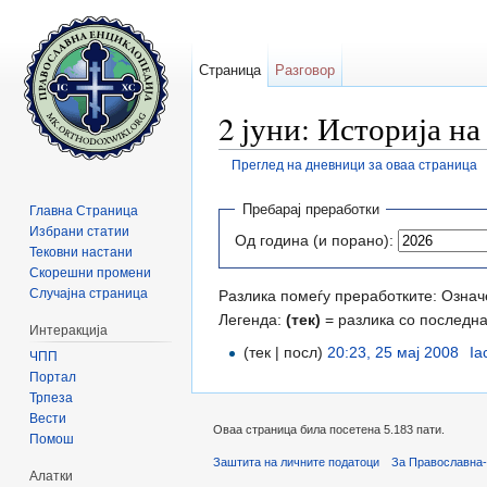
Страница
Разговор
2 јуни: Историја на
Преглед на дневници за оваа страница
Прејди на:
содржини
,
барај
Пребарај преработки
Главна Страница
Избрани статии
Од година (и порано):
Тековни настани
Скорешни промени
Случајна страница
Разлика помеѓу преработките: Означе
Легенда:
(тек)
= разлика со последн
Интеракција
(тек | посл)
20:23, 25 мај 2008
‎
Ia
ЧПП
Портал
Трпеза
Вести
Оваа страница била посетена 5.183 пати.
Помош
Заштита на личните податоци
За Православна-
Алатки