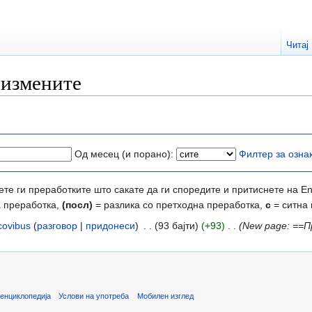
Читај
 измените
Од месец (и порано):
Филтер за озна
те ги преработките што сакате да ги споредите и притиснете на En
а преработка,
(посл)
= разлика со претходна преработка,
с
= ситна
covibus
(
разговор
|
придонеси
)
‎
. .
(93 бајти)
(+93)
‎
. .
(New page: ==П
енциклопедија
Услови на употреба
Мобилен изглед