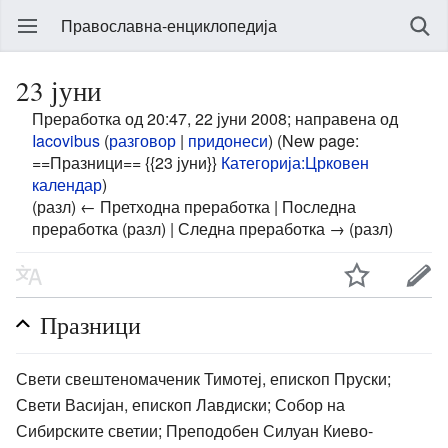
Православна-енциклопедија
23 јуни
Преработка од 20:47, 22 јуни 2008; направена од
Iacovibus
(
разговор
|
придонеси
)
(New page:
==Празници== {{23 јуни}}
Категорија:Црковен
календар
)
(разл) ← Претходна преработка | Последна
преработка (разл) | Следна преработка → (разл)
Празници
Свети свештеномаченик Тимотеј, епископ Пруски;
Свети Васијан, епископ Лавдиски; Собор на
Сибирските светии; Преподобен Силуан Киево-