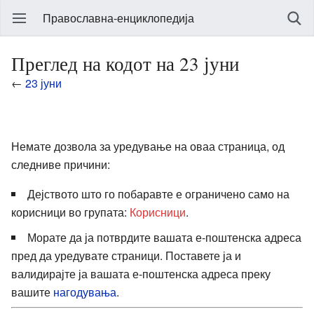
Православна-енциклопедија
Преглед на кодот на 23 јуни
←
23 јуни
Немате дозвола за уредување на оваа страница, од
следниве причини:
Дејството што го побаравте е ограничено само на
корисници во групата:
Корисници
.
Морате да ја потврдите вашата е-поштенска адреса
пред да уредувате страници. Поставете ја и
валидирајте ја вашата е-поштенска адреса преку
вашите
нагодувања
.