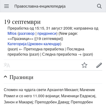
Православна-енциклопедија
19 септември
Преработка од 15:15, 31 август 2008; направена од
Milos
(
разговор
|
придонеси
)
(New page:
==Празници== {{19 септември}}
Категорија:Црковен календар
)
(разл) ← Претходна преработка | Последна
преработка (разл) | Следна преработка → (разл)
Празници
Спомен на чудата свети Архангел Михаил; Маченик
Ромил и со него 11.000 војници; Маченици Евдоксиј,
Зинон и Макариј; Преподобен Давид; Преподобен