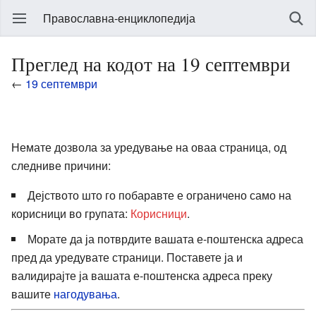
Православна-енциклопедија
Преглед на кодот на 19 септември
←
19 септември
Немате дозвола за уредување на оваа страница, од
следниве причини:
Дејството што го побаравте е ограничено само на
корисници во групата:
Корисници
.
Морате да ја потврдите вашата е-поштенска адреса
пред да уредувате страници. Поставете ја и
валидирајте ја вашата е-поштенска адреса преку
вашите
нагодувања
.