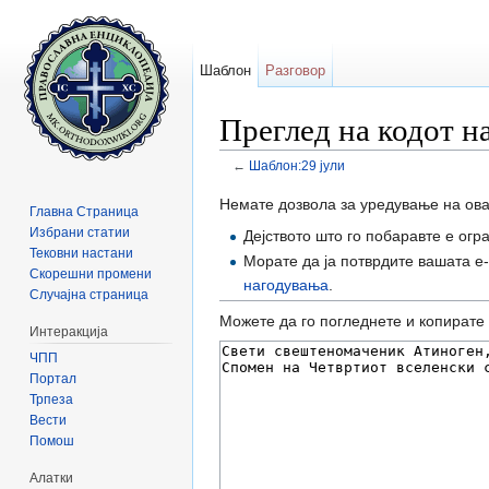
Шаблон
Разговор
Преглед на кодот н
←
Шаблон:29 јули
Прејди на:
содржини
,
барај
Немате дозвола за уредување на ова
Главна Страница
Избрани статии
Дејството што го побаравте е огр
Тековни настани
Морате да ја потврдите вашата е
Скорешни промени
нагодувања
.
Случајна страница
Можете да го погледнете и копирате 
Интеракција
ЧПП
Портал
Трпеза
Вести
Помош
Алатки