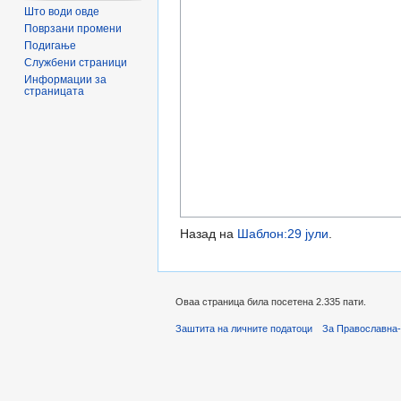
Што води овде
Поврзани промени
Подигање
Службени страници
Информации за
страницата
Назад на
Шаблон:29 јули
.
Оваа страница била посетена 2.335 пати.
Заштита на личните податоци
За Православна-