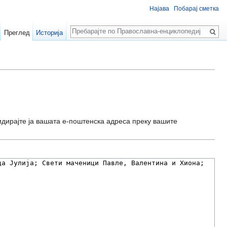
Најава
Побарај сметка
Пребарај
Преглед
Историја
идирајте ја вашата е-поштенска адреса преку вашите