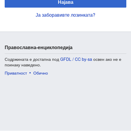
Најава
Ја заборавивте лозинката?
Православна-енциклопедија
Содржината е достапна под
GFDL / CC by-sa
освен ако не е
поинаку наведено.
Приватност
Обично