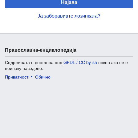
Најава
Ја заборавивте лозинката?
Православна-енциклопедија
Содржината е достапна под
GFDL / CC by-sa
освен ако не е
поинаку наведено.
Приватност
Обично