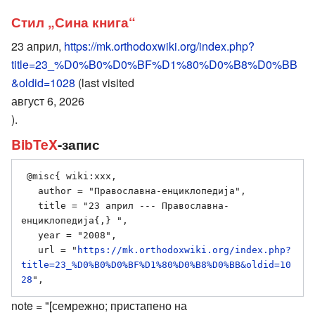
Стил „Сина книга“
23 април,
https://mk.orthodoxwiki.org/index.php?
title=23_%D0%B0%D0%BF%D1%80%D0%B8%D0%BB
&oldid=1028
(last visited
август 6, 2026
).
BibTeX
-запис
 @misc{ wiki:xxx,

   author = "Православна-енциклопедија",

   title = "23 април --- Православна-
енциклопедија{,} ",

   year = "2008",

   url = "
https://mk.orthodoxwiki.org/index.php?
title=23_%D0%B0%D0%BF%D1%80%D0%B8%D0%BB&oldid=10
28
note = "[семрежно; пристапено на