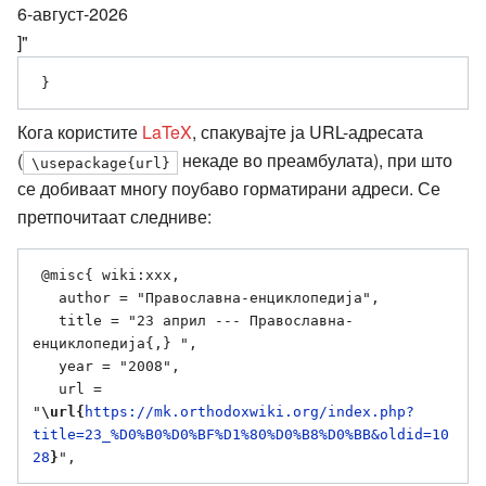
6-август-2026
]"
Кога користите
LaTeX
, спакувајте ја URL-адресата
(
некаде во преамбулата), при што
\usepackage{url}
се добиваат многу поубаво горматирани адреси. Се
претпочитаат следниве:
 @misc{ wiki:xxx,

   author = "Православна-енциклопедија",

   title = "23 април --- Православна-
енциклопедија{,} ",

   year = "2008",

   url = 
"
\url{
https://mk.orthodoxwiki.org/index.php?
title=23_%D0%B0%D0%BF%D1%80%D0%B8%D0%BB&oldid=10
28
}