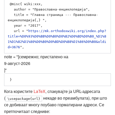
 @misc{ wiki:xxx,

   author = "Православна-енциклопедија",

   title = "Главна страница --- Православна-
енциклопедија{,} ",

   year = "2017",

   url = "
https://mk.orthodoxwiki.org/index.php?
title=%D0%93%D0%BB%D0%B0%D0%B2%D0%BD%D0%B0_%D1%8
1%D1%82%D1%80%D0%B0%D0%BD%D0%B8%D1%86%D0%B0&oldi
d=3676
note = "[семрежно; пристапено на
9-август-2026
]"
Кога користите
LaTeX
, спакувајте ја URL-адресата
(
некаде во преамбулата), при што
\usepackage{url}
се добиваат многу поубаво горматирани адреси. Се
претпочитаат следниве: