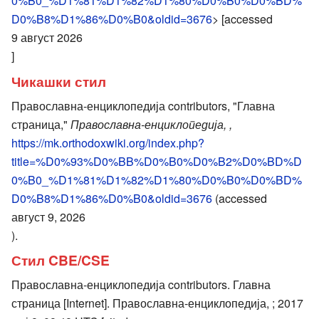
0%B0_%D1%81%D1%82%D1%80%D0%B0%D0%BD%
D0%B8%D1%86%D0%B0&oldid=3676
> [accessed
9 август 2026
]
Чикашки стил
Православна-енциклопедија contributors, "Главна
страница,"
Православна-енциклопедија, ,
https://mk.orthodoxwiki.org/index.php?
title=%D0%93%D0%BB%D0%B0%D0%B2%D0%BD%D
0%B0_%D1%81%D1%82%D1%80%D0%B0%D0%BD%
D0%B8%D1%86%D0%B0&oldid=3676
(accessed
август 9, 2026
).
Стил CBE/CSE
Православна-енциклопедија contributors. Главна
страница [Internet]. Православна-енциклопедија, ; 2017