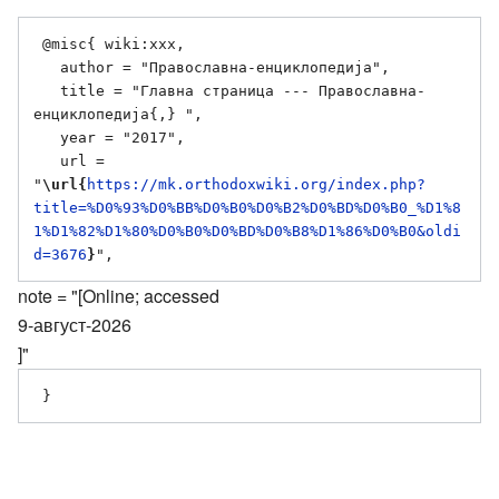
 @misc{ wiki:xxx,

   author = "Православна-енциклопедија",

   title = "Главна страница --- Православна-
енциклопедија{,} ",

   year = "2017",

   url = 
"
\url{
https://mk.orthodoxwiki.org/index.php?
title=%D0%93%D0%BB%D0%B0%D0%B2%D0%BD%D0%B0_%D1%8
1%D1%82%D1%80%D0%B0%D0%BD%D0%B8%D1%86%D0%B0&oldi
d=3676
}
note = "[Online; accessed
9-август-2026
]"