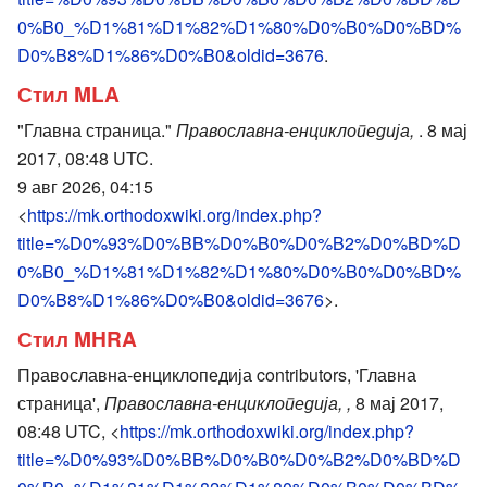
0%B0_%D1%81%D1%82%D1%80%D0%B0%D0%BD%
D0%B8%D1%86%D0%B0&oldid=3676
.
Стил MLA
"Главна страница."
Православна-енциклопедија,
. 8 мај
2017, 08:48 UTC.
9 авг 2026, 04:15
<
https://mk.orthodoxwiki.org/index.php?
title=%D0%93%D0%BB%D0%B0%D0%B2%D0%BD%D
0%B0_%D1%81%D1%82%D1%80%D0%B0%D0%BD%
D0%B8%D1%86%D0%B0&oldid=3676
>.
Стил MHRA
Православна-енциклопедија contributors, 'Главна
страница',
Православна-енциклопедија, ,
8 мај 2017,
08:48 UTC, <
https://mk.orthodoxwiki.org/index.php?
title=%D0%93%D0%BB%D0%B0%D0%B2%D0%BD%D