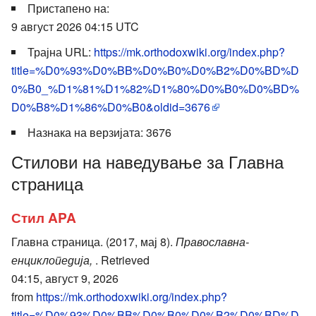
Пристапено на:
9 август 2026 04:15 UTC
Трајна URL:
https://mk.orthodoxwiki.org/index.php?
title=%D0%93%D0%BB%D0%B0%D0%B2%D0%BD%D
0%B0_%D1%81%D1%82%D1%80%D0%B0%D0%BD%
D0%B8%D1%86%D0%B0&oldid=3676
Назнака на верзијата: 3676
Стилови на наведување за Главна
страница
Стил APA
Главна страница. (2017, мај 8).
Православна-
енциклопедија,
. Retrieved
04:15, август 9, 2026
from
https://mk.orthodoxwiki.org/index.php?
title=%D0%93%D0%BB%D0%B0%D0%B2%D0%BD%D