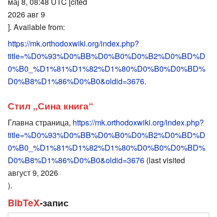
мај 8, 08:48 UTC [cited
2026 авг 9
]. Available from:
https://mk.orthodoxwiki.org/index.php?
title=%D0%93%D0%BB%D0%B0%D0%B2%D0%BD%D
0%B0_%D1%81%D1%82%D1%80%D0%B0%D0%BD%
D0%B8%D1%86%D0%B0&oldid=3676
.
Стил „Сина книга“
Главна страница,
https://mk.orthodoxwiki.org/index.php?
title=%D0%93%D0%BB%D0%B0%D0%B2%D0%BD%D
0%B0_%D1%81%D1%82%D1%80%D0%B0%D0%BD%
D0%B8%D1%86%D0%B0&oldid=3676
(last visited
август 9, 2026
).
BibTeX
-запис