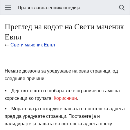
Православна-енциклопедија
Преглед на кодот на Свети маченик
Евпл
←
Свети маченик Евпл
Немате дозвола за уредување на оваа страница, од
следниве причини:
Дејството што го побаравте е ограничено само на
корисници во групата:
Корисници
.
Морате да ја потврдите вашата е-поштенска адреса
пред да уредувате страници. Поставете ја и
валидирајте ја вашата е-поштенска адреса преку