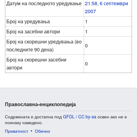
Датум на последното уредување
21:58, 6 септември
2007
Број на уредувања
1
Број на засебни автори
1
Број на скорешни уредувања (во
0
последните 90 дена)
Број на скорешни засебни
0
автори
Православна-енциклопедија
Содржината е достапна под
GFDL / CC by-sa
освен ако не е
поинаку наведено.
Приватност
Обично