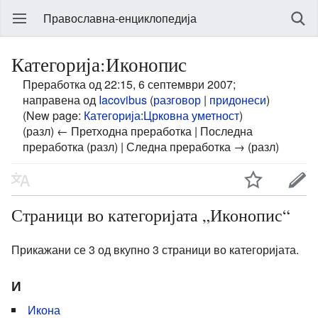
Православна-енциклопедија
Категорија:Иконопис
Преработка од 22:15, 6 септември 2007;
направена од
Iacovibus
(
разговор
|
придонеси
)
(New page:
Категорија:Црковна уметност
)
(разл) ← Претходна преработка | Последна
преработка (разл) | Следна преработка → (разл)
Страници во категоријата „Иконопис“
Прикажани се 3 од вкупно 3 страници во категоријата.
И
Икона