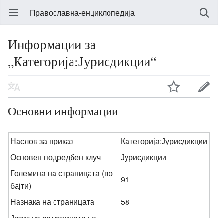
Православна-енциклопедија
Информации за
„Категорија:Јурисдикции“
Основни информации
Наслов за приказ
Категорија:Јурисдикции
Основен подредбен клуч
Јурисдикции
Големина на страницата (во
91
бајти)
Назнака на страницата
58
Јазик на содржината на