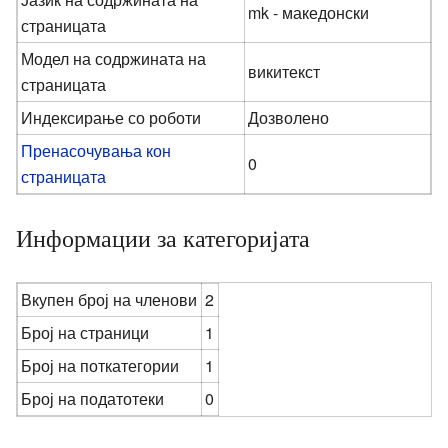
mk - македонски
страницата
Модел на содржината на
викитекст
страницата
Индексирање со роботи
Дозволено
Пренасочувања кон
0
страницата
Информации за категоријата
Вкупен број на членови
2
Број на страници
1
Број на поткатегории
1
Број на податотеки
0