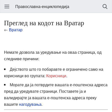
Православна-енциклопедија
Преглед на кодот на Вратар
←
Вратар
Немате дозвола за уредување на оваа страница, од
следниве причини:
Дејството што го побаравте е ограничено само на
корисници во групата:
Корисници
.
Морате да ја потврдите вашата е-поштенска адреса
пред да уредувате страници. Поставете ја и
валидирајте ја вашата е-поштенска адреса преку
вашите
нагодувања
.