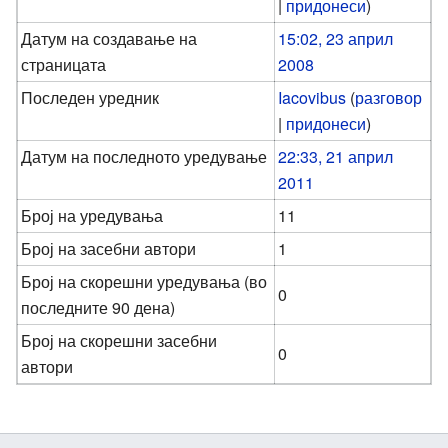
|
придонеси
)
Датум на создавање на
15:02, 23 април
страницата
2008
Последен уредник
Iacovibus
(
разговор
|
придонеси
)
Датум на последното уредување
22:33, 21 април
2011
Број на уредувања
11
Број на засебни автори
1
Број на скорешни уредувања (во
0
последните 90 дена)
Број на скорешни засебни
0
автори