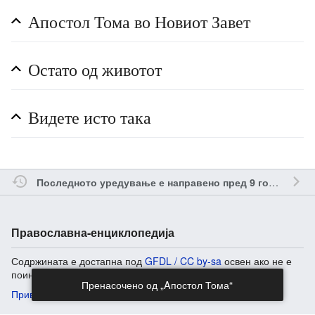
Апостол Тома во Новиот Завет
Остато од животот
Видете исто така
од
I
Последното уредување е направено пред 9 години
Православна-енциклопедија
Содржината е достапна под
GFDL / CC by-sa
освен ако не е
поинаку наведено.
Пренасочено од „Aпостол Тома“
Приватност
Обично