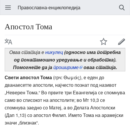
Православна-енциклопедија
Апостол Тома
Оваа статија е
никулец
(односно има потребна
од понатамошно уредување и обработка).
Помогнете да ја
прошириме
оваа статија
.
Свети апостол Тома
(грч: Θωμάς), е еден до
дванаесетте апостоли, најчесто познат под називот
„Неверен Тома.“ Во првите три Евангелија се спомнува
само во списокот на апостолите; во Мт 10,3 се
спомнува заедно со Матеј, а во Делата Апостолски
(Дап 1,13) со апостол Филип. Името Тома на арамејски
значи „близнак“.