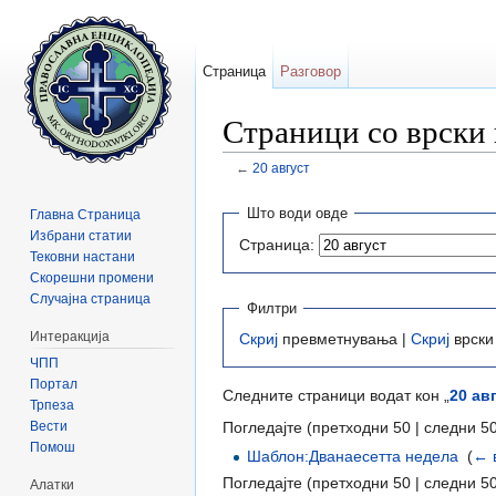
Страница
Разговор
Страници со врски 
←
20 август
Прејди на:
содржини
,
барај
Што води овде
Главна Страница
Избрани статии
Страница:
Тековни настани
Скорешни промени
Случајна страница
Филтри
Интеракција
Скриј
превметнувања |
Скриј
врски
ЧПП
Портал
Следните страници водат кон „
20 ав
Трпеза
Вести
Погледајте (претходни 50 | следни 50
Помош
Шаблон:Дванаесетта недела
‎
(
← 
Погледајте (претходни 50 | следни 50
Алатки