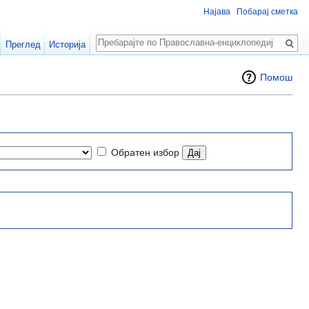
Најава
Побарај сметка
Пребарај
Преглед
Историја
Помош
Обратен избор