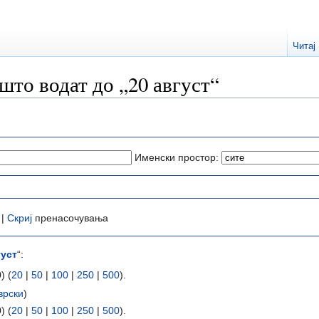
Читај
што водат до „20 август“
Именски простор:
 |
Скриј
пренасочувања
густ
“:
) (
20
|
50
|
100
|
250
|
500
).
врски
)
) (
20
|
50
|
100
|
250
|
500
).