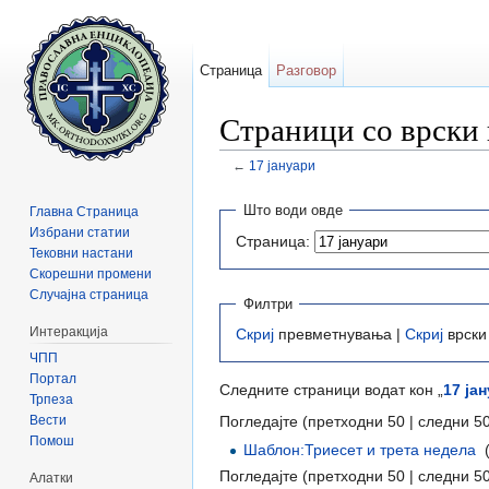
Страница
Разговор
Страници со врски 
←
17 јануари
Прејди на:
содржини
,
барај
Што води овде
Главна Страница
Избрани статии
Страница:
Тековни настани
Скорешни промени
Случајна страница
Филтри
Интеракција
Скриј
превметнувања |
Скриј
врски
ЧПП
Портал
Следните страници водат кон „
17 ја
Трпеза
Вести
Погледајте (претходни 50 | следни 50
Помош
Шаблон:Триесет и трета недела
‎
Погледајте (претходни 50 | следни 50
Алатки