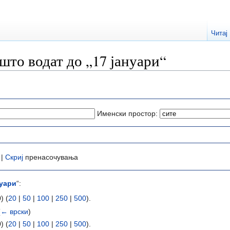
Читај
што водат до „17 јануари“
Именски простор:
 |
Скриј
пренасочувања
нуари
“:
) (
20
|
50
|
100
|
250
|
500
).
(
← врски
)
) (
20
|
50
|
100
|
250
|
500
).