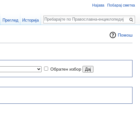
Најава
Побарај сметка
Пребарај
Преглед
Историја
Помош
Обратен избор