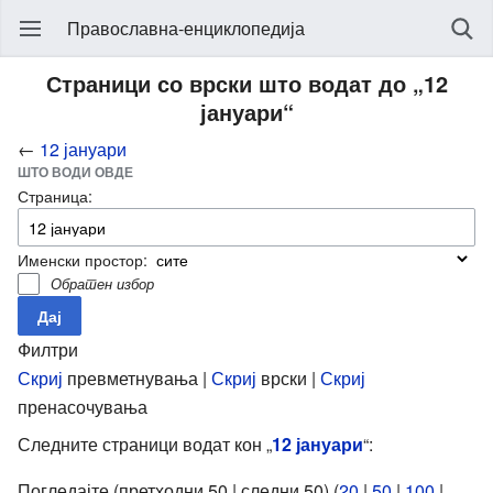
Православна-енциклопедија
Страници со врски што водат до „12
јануари“
←
12 јануари
ШТО ВОДИ ОВДЕ
Страница:
Именски простор:
Обратен избор
Филтри
Скриј
превметнувања |
Скриј
врски |
Скриј
пренасочувања
Следните страници водат кон „
12 јануари
“:
Погледајте (претходни 50 | следни 50) (
20
|
50
|
100
|