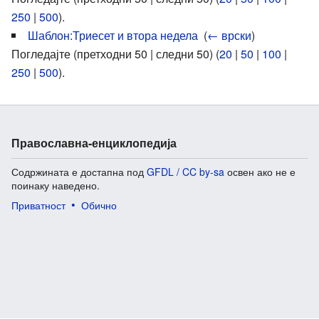
250
|
500
).
Шаблон:Триесет и втора недела
‎
(
← врски
)
Погледајте (претходни 50 | следни 50) (
20
|
50
|
100
|
250
|
500
).
Православна-енциклопедија
Содржината е достапна под
GFDL / CC by-sa
освен ако не е
поинаку наведено.
Приватност
Обично