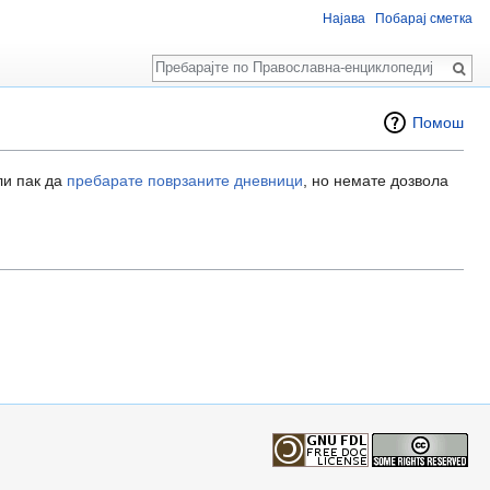
Најава
Побарај сметка
Пребарај
Помош
ли пак да
пребарате поврзаните дневници
, но немате дозвола