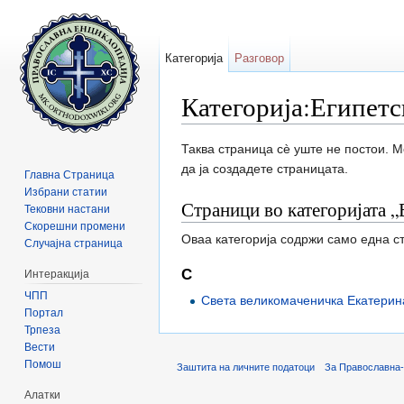
Категорија
Разговор
Категорија:Египетс
Прејди на:
содржини
,
барај
Таква страница сè уште не постои. 
да ја создадете страницата.
Главна Страница
Избрани статии
Страници во категоријата „
Тековни настани
Скорешни промени
Оваа категорија содржи само една с
Случајна страница
С
Интеракција
ЧПП
Света великомаченичка Екатерин
Портал
Трпеза
Вести
Помош
Заштита на личните податоци
За Православна-
Алатки