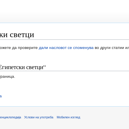
ки светци
Можете да проверите
дали насловот се споменува
во други статии и
Египетски светци“
траница.
а
енциклопедија
Услови на употреба
Мобилен изглед