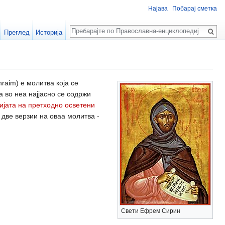
Најава
Побарај сметка
Пребарај
Преглед
Историја
raim) е молитва која се
а во неа најјасно се содржи
ијата на претходно осветени
т две верзии на оваа молитва -
Свети Ефрем Сирин