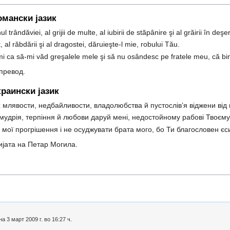
омански јазик
trândăviei, al grijii de multe, al iubirii de stăpânire şi al grăirii în deşe
, al răbdării şi al dragostei, dăruieşte-l mie, robului Tău.
ca să-mi văd greşalele mele şi să nu osândesc pe fratele meu, că binec
 превод.
раински јазик
х млявости, недбайливости, владолюбства й пустослів’я віджени від
мудрія, терпіння й любови даруй мені, недостойному рабові Твоєму
 мої прогрішення і не осуджувати брата мого, бо Ти благословен єси н
ијата на Петар Могила.
 3 март 2009 г. во 16:27 ч.