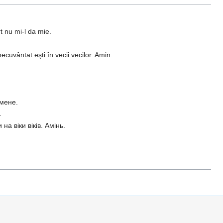
rt nu mi-l da mie.
uvântat eşti în vecii vecilor. Amin.
 мене.
.
а віки віків. Амінь.