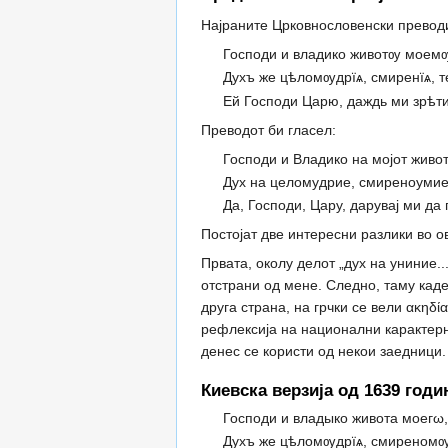
Најраните Црковнословенски преводи
Господи и владико животѹ моемѹ,
Духъ же цѣломѹдрїѧ, смиренїѧ, 
Ей Господи Царю, даждь ми зрѣти
Преводот би гласел:
Господи и Владико на мојот живо
Дух на целомудрие, смиреноумие,
Да, Господи, Цару, дарувај ми да
Постојат две интересни разлики во 
Првата, околу делот „дух на униние..
отстрани од мене. Следно, таму каде
друга страна, на грчки се вели ακηδ
рефлексија на национални карактерни
денес се користи од некои заедници.
Киевска верзија од 1639 годи
Господи и владыко живота моегω,
Духъ же цѣломѹдрїѧ, смиреномѹ