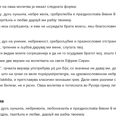
 на оваа молитва ја имаат следната форма:
 духъ оунынїѧ, небре жεнїѧ, срεбролюбїѧ и празднословїѧ ѿжεни ѿ
терпѣнїѧ и любве дарѹй ми рабѹ твоемѹ.
 моѧ согрѣшенїѧ, и еже не ωсуждати брата моегω, якω благословен
т, дух на униние, небрежност, среброљубие и празнословие отстран
 трпение и љубов дарувај ми мене, слугата твој.
 ги видам моите согрешенија и да не го осудувам братот мој, зошто 
овие две верзии на молитвата на свети Ефрем Сирин.
.“, грчката верзија употребува μή μοι δῷς со значење не давај ми,
 што на грчки се вели περιέργια/periergia, на црковнословенски неб
ία/akêdia, и претставува класичен монашки грев. Дали овие разлики
 белези, не е јасно. Оваа молитва е потисната во Русија преку ли
на
 духъ оунынїѧ, небрежεнїѧ, любоначалїѧ и празднословїѧ ѿжεни ѿ м
дрїѧ, терпѣнїѧ и любве, дарѹй ми рабѹ твоемѹ.