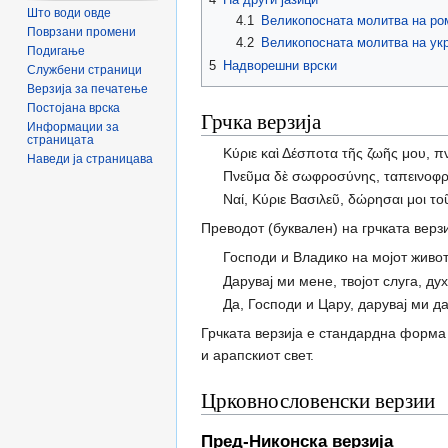
Што води овде
4.1
Великопосната молитва на ром
Поврзани промени
4.2
Великопосната молитва на укр
Подигање
5
Надворешни врски
Службени страници
Верзија за печатење
Постојана врска
Грчка верзија
Информации за
страницата
Κύριε καὶ Δέσποτα τῆς ζωῆς μου, πν
Наведи ја страницава
Πνεῦμα δὲ σωφροσύνης, ταπεινοφρ
Ναί, Κύριε Βασιλεῦ, δώρησαι μοι το
Преводот (буквален) на грчката верзи
Господи и Владико на мојот живот
Дарувај ми мене, твојот слуга, д
Да, Господи и Цару, дарувај ми д
Грчката верзија е стандардна форма 
и арапскиот свет.
Црковнословенски верзии
Пред-Никонска верзија