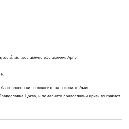
γητὸς εἶ, εἰς τοὺς αἰῶνας τῶν αἰώνων. Ἀμήν
ие.
 благословен си во вековите на вековите. Амин.
 Православна Црква, и помесните православни цркви во грчкиот