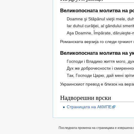
Великопосната молитва на р
Doamne şi Stăpânul vieţii mele, duhul 
Iar duhul curăţiei, al gândului smerit
Aşa Doamne, Împărate, dăruieşte-mi 
Романската верзија го следи грчкиот
Великопосната молитва на ук
Господи і Владико життя мого, ду
Дух же доброчесности і смиренно
Так, Господи Царю, дай мені зріти
Украинскиот превод е близок на верз
Надворешни врски
Страницата на АКМПЕ
Последната промена на страницава е извршена на