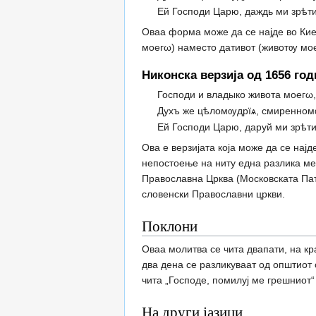
Ей Господи Царю, даждь ми зрѣти
Оваа форма може да се најде во Кие
моегω) наместо дативот (животѹ моем
Никонска верзија од 1656 год
Господи и владыко живота моегω,
Духъ же цѣломѹдрїѧ, смиренном
Ей Господи Царю, даруй ми зрѣти
Ова е верзијата која може да се нај
непостоење на ниту една разлика меѓ
Православна Црква (Московската Пат
словенски Православни цркви.
Поклони
Оваа молитва се чита двапати, на кр
два дена се разликуваат од општиот 
чита „Господе, помилуј ме грешниот“
На други јазици