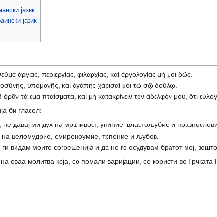
ански јазик
аински јазик
εῦμα ἀργίας, περιεργίας, φιλαρχίας, καὶ ἀργολογίας μή μοι δῷς.
οσύνης, ὑπομονῆς, καὶ ἀγάπης χάρισαί μοι τῷ σῷ δούλῳ.
ῦ ὁρᾶν τὰ ἐμὰ πταίσματα, καὶ μὴ κατακρίνειν τὸν ἀδελφόν μου, ὅτι εὐλο
ја би гласел:
, не давај ми дух на мрзливост, униние, властољубие и празнослов
ух на целомудрие, смиреноумие, трпение и љубов.
а ги видам моите согрешенија и да не го осудувам братот мој, зошто
на оваа молитва која, со помали варијации, се користи во Грчката