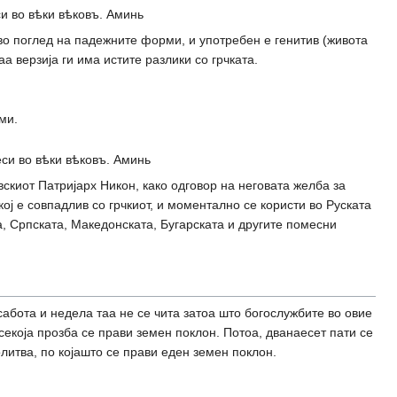
и во вѣки вѣковъ. Аминь
о поглед на падежните форми, и употребен е генитив (живота
 верзија ги има истите разлики со грчката.
ми.
си во вѣки вѣковъ. Аминь
вскиот Патријарх Никон, како одговор на неговата желба за
ој е совпадлив со грчкиот, и моментално се користи во Руската
, Српската, Македонската, Бугарската и другите помесни
сабота и недела таа не се чита затоа што богослужбите во овие
секоја прозба се прави земен поклон. Потоа, дванаесет пати се
литва, по којашто се прави еден земен поклон.