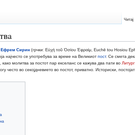
Читај
твa
 Ефрем Сирин
(грчки: Εὐχή τοῦ Ὁσίου Ἐφραίμ, Euchē tou Hosiou Eph
а најчесто се употребува за време на Великиот
пост
. Се смета дек
, како молитва за постот пар екселанс се кажува два пати во
Литург
гу често во секојдневието во постот, приватно. Историски, постоја
а
на