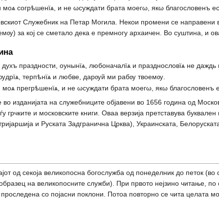
 моѧ согрѣшенїѧ, и не ωсуждати брата моегω, якω благословенъ ес
вскиот Служебник на Петар Могила. Некои промени се направени в
ѹ) за кој се сметало дека е премногу архаичен. Во суштина, и оваа
ина
 духъ праздности, оунынїѧ, любоначалїѧ и празднословїѧ не даждь 
ѹдрїѧ, терпѣнїѧ и любве, дарѹй ми рабѹ твоемѹ.
 моѧ прегрѣшенїѧ, и не ωсуждати брата моегω, якω благословенъ е
де во изданијата на служебниците објавени во 1656 година од Моско
у грчките и московските книги. Оваа верзија претставува буквален к
ријаршија и Руската Задгранична Црква), Украинската, Белоруската
ајот од секоја великопосна богослужба од понеделник до петок (во 
образец на великопосните служби). При првото нејзино читање, по 
 проследена со појасни поклони. Потоа повторно се чита целата мо