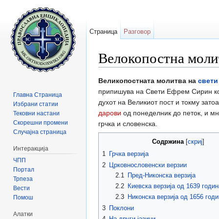
Страница
Разговор
Велокопостна моли
Прејди на:
содржини
,
барај
Великопостната молитва на
свети
припишува на Свети Ефрем Сирин кој
Главна Страница
духот на Великиот пост и токму затоа
Избрани статии
дарови
од понеделник до петок, и мно
Тековни настани
Скорешни промени
грчка и словенска.
Случајна страница
Содржина
[
скриј
]
Интеракција
1
Грчка верзија
ЧПП
2
Црковнословенски верзии
Портал
2.1
Пред-Никонска верзија
Трпеза
2.2
Киевска верзија од 1639 годин
Вести
2.3
Никонска верзија од 1656 годи
Помош
3
Поклони
Алатки
4
На други јазици