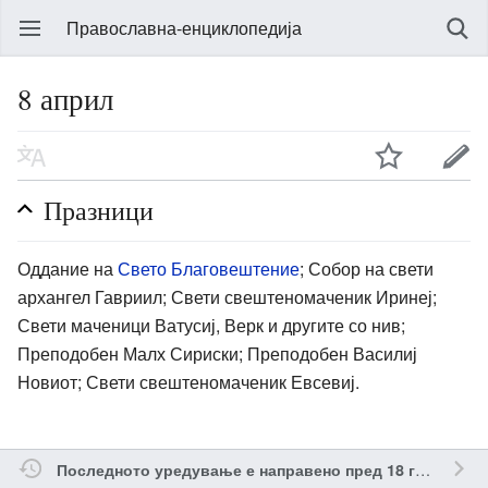
Православна-енциклопедија
8 април
Празници
Оддание на
Свето Благовештение
; Собор на свети
архангел Гавриил; Свети свештеномаченик Иринеј;
Свети маченици Ватусиј, Верк и другите со нив;
Преподобен Малх Сириски; Преподобен Василиј
Новиот; Свети свештеномаченик Евсевиј.
о
Последното уредување е направено пред 18 години