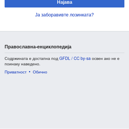
Најава
Ја заборавивте лозинката?
Православна-енциклопедија
Содржината е достапна под
GFDL / CC by-sa
освен ако не е
поинаку наведено.
Приватност
Обично